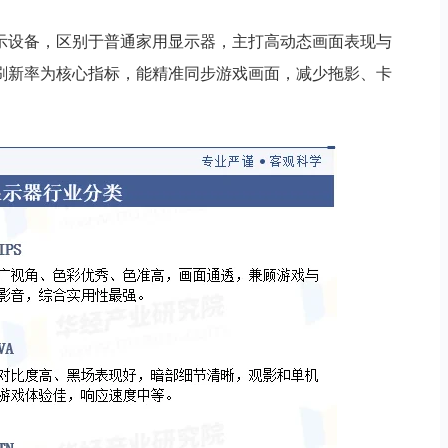
示设备，区别于普通家用显示器，主打高动态画面表现与
刷新率为核心指标，能精准同步游戏画面，减少拖影、卡