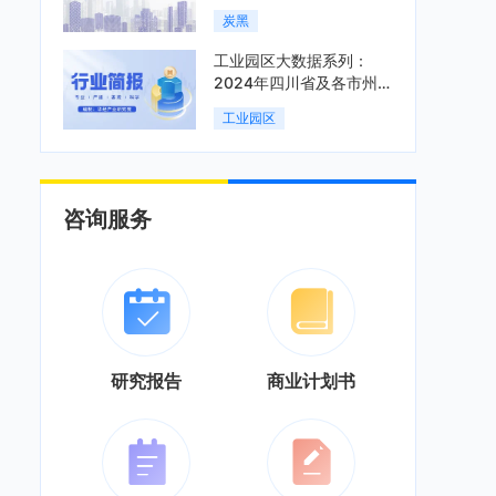
炭黑
工业园区大数据系列：
2024年四川省及各市州工
业园区全景洞析报告
工业园区
咨询服务
研究报告
商业计划书