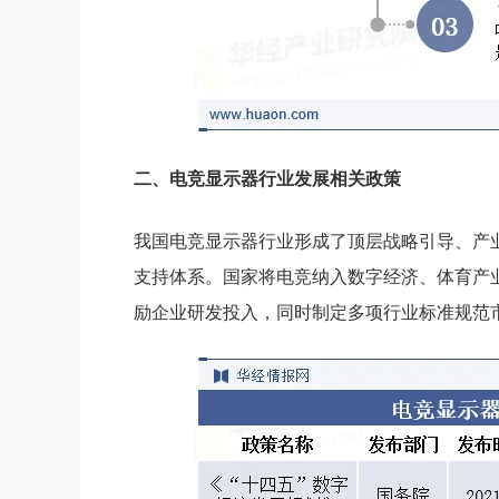
二、电竞显示器行业发展相关政策
我国电竞显示器行业形成了顶层战略引导、产
支持体系。国家将电竞纳入数字经济、体育产
励企业研发投入，同时制定多项行业标准规范