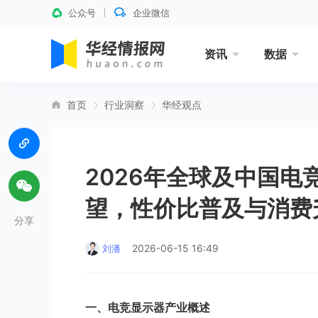
公众号
企业微信
资讯
数据
首页
行业洞察
华经观点
2026年全球及中国
望，性价比普及与消费
分享
2026-06-15 16:49
刘潘
一、电竞显示器产业概述