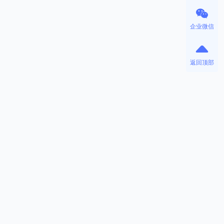
企业微信
返回顶部