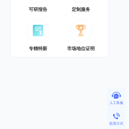
可研报告
定制服务
专精特新
市场地位证明
人工客服
联系方式