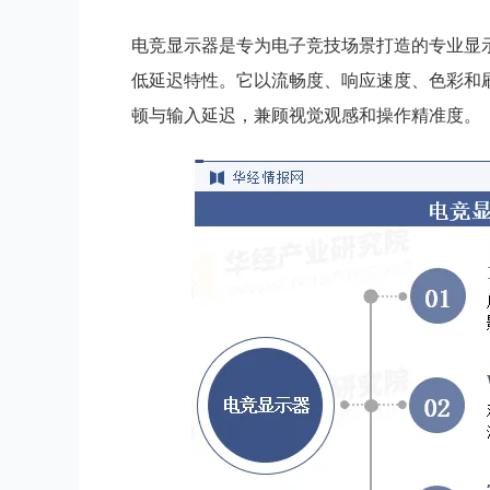
电竞显示器是专为电子竞技场景打造的专业显
低延迟特性。它以流畅度、响应速度、色彩和
顿与输入延迟，兼顾视觉观感和操作精准度。