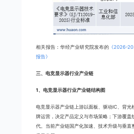
相关报告：华经产业研究院发布的
《
2026
报告
》
三、电竞显示器行业产业链
1、电竞显示器行业产业链结构图
电竞显示器产业链上游以面板、驱动IC、背
牌运营，决定产品定义与市场策略；下游覆盖
代。当前产业链国产化加速、技术升级与垂直