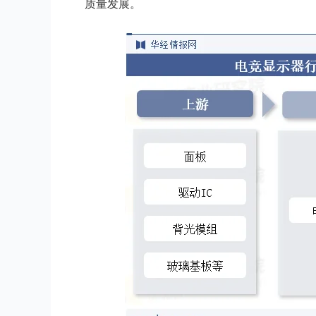
质量发展。