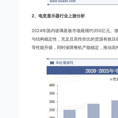
2、电竞显示器行业上游分析
2024年国内玻璃基板市场规模约350亿元
与结构稳定性，充足且高性价比的货源有效压
等性能升级，同时保障整机产能稳定，推动高