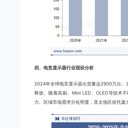
四、电竞显示器行业现状分析
2024年全球电竞显示器出货量达2900万
释放。随着高刷、Mini LED、OLED等
力。区域市场需求分化明显，亚太地区依托庞