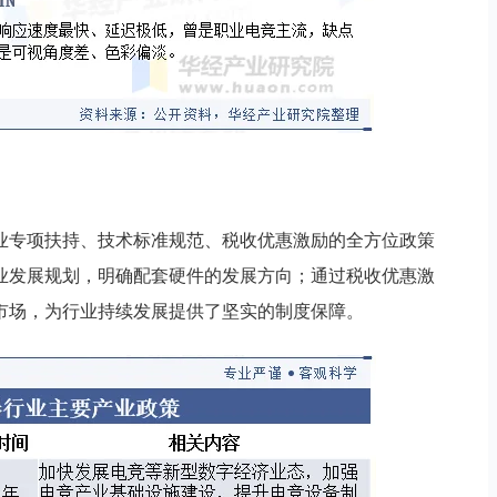
业专项扶持、技术标准规范、税收优惠激励的全方位政策
业发展规划，明确配套硬件的发展方向；通过税收优惠激
市场，为行业持续发展提供了坚实的制度保障。