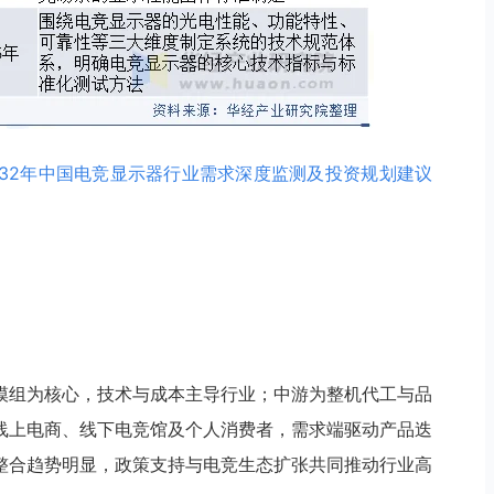
-2032年中国电竞显示器行业需求深度监测及投资规划建议
光模组为核心，技术与成本主导行业；中游为整机代工与品
线上电商、线下电竞馆及个人消费者，需求端驱动产品迭
整合趋势明显，政策支持与电竞生态扩张共同推动行业高