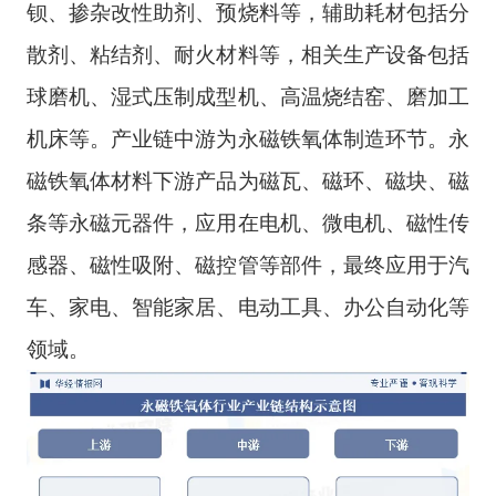
钡、掺杂改性助剂、预烧料等，辅助耗材包括分
散剂、粘结剂、耐火材料等，相关生产设备包括
球磨机、湿式压制成型机、高温烧结窑、磨加工
机床等。产业链中游为永磁铁氧体制造环节。永
磁铁氧体材料下游产品为磁瓦、磁环、磁块、磁
条等永磁元器件，应用在电机、微电机、磁性传
感器、磁性吸附、磁控管等部件，最终应用于汽
车、家电、智能家居、电动工具、办公自动化等
领域。