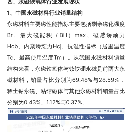
四
、
永磁铁氧体
行业
发展现状
1、中国永磁材料行业销量结构
永磁材料主要磁性能指标主要包括剩余磁化强度
Br、最大磁能积（BH）max、磁感矫顽力
Hcb、内禀矫顽力Hcj、抗温性指标（居里温度
Tc、最高使用温度Tm）。从我国永磁材料销量
结构来看，永磁铁氧体与钕铁硼永磁是前两大永
磁材料，销量占比分别为69.48%与28.59%，
稀土钴永磁、粘结磁体与其他永磁材料销量占比
分别为0.43%、1.12%与0.37%。