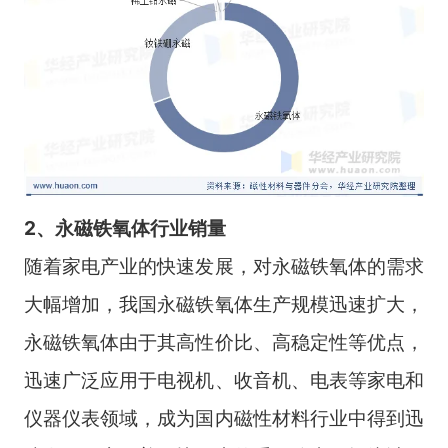
2、永磁铁氧体行业销量
随着家电产业的快速发展，对永磁铁氧体的需求
大幅增加，我国永磁铁氧体生产规模迅速扩大，
永磁铁氧体由于其高性价比、高稳定性等优点，
迅速广泛应用于电视机、收音机、电表等家电和
仪器仪表领域，成为国内磁性材料行业中得到迅