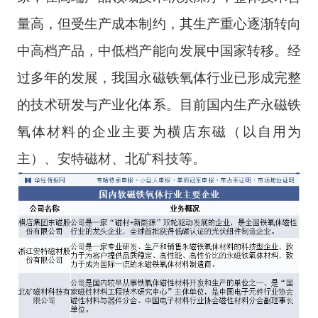
量高，但受生产成本制约，其生产重心逐渐转向
中高档产品，中低档产能向发展中国家转移。经
过多年的发展，我国永磁铁氧体行业已形成完整
的技术研发与产业化体系。目前国内生产永磁铁
氧体材料的企业主要为横店东磁（以自用为
主）、安特磁材、北矿科技等。