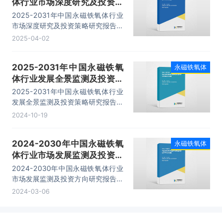
体行业市场深度研究及投资策
略研究报告
2025-2031年中国永磁铁氧体行业
市场深度研究及投资策略研究报告，
主要包括行业下游分析、发展销售预
2025-04-02
测分析、企业分析、投资前景及发展
建议等内容。
2025-2031年中国永磁铁氧
永磁铁氧体
体行业发展全景监测及投资策
略研究报告
2025-2031年中国永磁铁氧体行业
发展全景监测及投资策略研究报告，
主要包括优势生产企业竞争力与关键
2024-10-19
性数据分析、运行走势分析、发展前
景预测分析、投资机会与风险分析等
2024-2030年中国永磁铁氧
永磁铁氧体
内容。
体行业市场发展监测及投资方
向研究报告
2024-2030年中国永磁铁氧体行业
市场发展监测及投资方向研究报告，
主要包括行业下游分析、发展销售预
2024-03-06
测分析、企业分析、投资前景及发展
建议等内容。