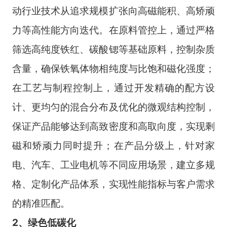
动行业技术从追求规模扩张向高磁能积、高矫顽
力等高性能方向迭代。在原料管控上，通过严格
筛选高纯度铁红、碳酸锶等基础原料，控制杂质
含量，确保铁氧体物相纯度与比饱和磁化强度；
在工艺与制程控制上，通过开发精确的配方设
计、更均匀的混合分布及优化的微观结构控制，
保证产品能够达到高致密度和高取向度，实现剩
磁和矫顽力同时提升；在产品分级上，针对家
电、汽车、工业电机等不同应用场景，建立多规
格、定制化产品体系，实现性能指标与客户需求
的精准匹配。
2、绿色低碳化