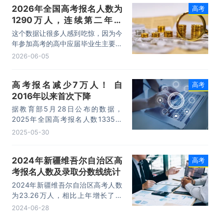
2026年全国高考报名人数为
高考
1290万人，连续第二年减
少，有何影响？
这个数据让很多人感到吃惊，因为今
年参加高考的高中应届毕业生主要出
生于2008年，这批“奥运宝宝”赶上
2026-06-05
了一个人口小高峰——2008年出生
人口比2007年、2006年都多。但
高考报名减少7万人！ 自
高考
18年后的高考报名人数却与出生人
2016年以来首次下降
口出现了背离——2026年、2025
年高考报名人数都比2024年少。
据教育部5月28日公布的数据，
2025年全国高考报名人数1335万
人，较上年减少7万人，为2016年以
2025-05-30
来首次下降。数据显示，2024年全
国高考报名人数为1342万人，该年
2024年新疆维吾尔自治区高
高考
高校招生人数为1068.9万人，均创
考报名人数及录取分数线统计
历史新高。
2024年新疆维吾尔自治区高考人数
为23.26万人，相比上年增长了约
0.3万人。
2024-06-28