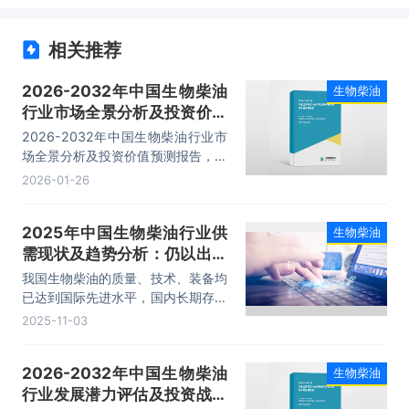
相关推荐
2026-2032年中国生物柴油
生物柴油
行业市场全景分析及投资价值
预测报告
2026-2032年中国生物柴油行业市
场全景分析及投资价值预测报告，主
要包括行业竞争状态及市场格局分
2026-01-26
析、产业链全景解析、代表性企业发
展布局案例研究、市场及投资策略建
2025年中国生物柴油行业供
生物柴油
议等内容。
需现状及趋势分析：仍以出口
为主，市场发展潜力巨大
我国生物柴油的质量、技术、装备均
「图」
已达到国际先进水平，国内长期存在
大量的废弃油脂等潜在资源，原料较
2025-11-03
为充足，发展生物柴油条件得天独
厚。2024年我国共有生物柴油总产
2026-2032年中国生物柴油
生物柴油
能为348万吨/年，实际产量为
行业发展潜力评估及投资战略
247.95万吨，消费量处于较低水