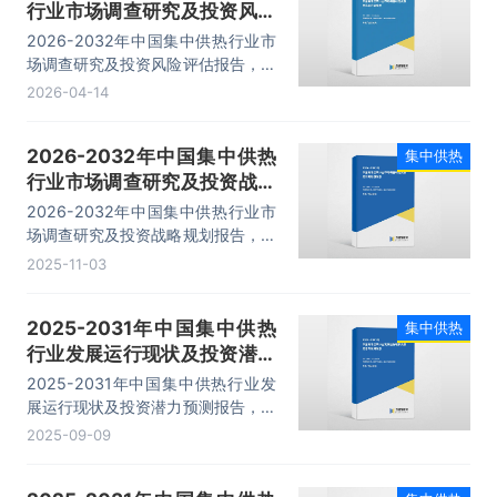
行业市场调查研究及投资风险
评估报告
2026-2032年中国集中供热行业市
场调查研究及投资风险评估报告，主
要包括行业整体运行指标分析、重点
2026-04-14
企业分析、风险分析、有关建议等内
容。
2026-2032年中国集中供热
集中供热
行业市场调查研究及投资战略
规划报告
2026-2032年中国集中供热行业市
场调查研究及投资战略规划报告，主
要包括行业投资机会与风险防范、面
2025-11-03
临的困境及对策、发展战略研究、研
究结论及发展建议等内容。
2025-2031年中国集中供热
集中供热
行业发展运行现状及投资潜力
预测报告
2025-2031年中国集中供热行业发
展运行现状及投资潜力预测报告，主
要包括行业投资机会与风险防范、面
2025-09-09
临的困境及对策、发展战略研究、研
究结论及发展建议等内容。