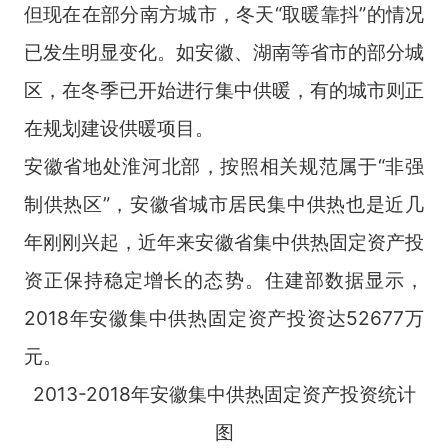
但现在在部分南方城市，冬天“取暖靠抖”的情况
已发生明显变化。如安徽、湖南等省市的部分城
区，在冬季已开始进行集中供暖，有的城市则正
在规划建设供暖项目。
安徽省地处淮河北部，按照相关规范属于“非强
制供热区”，安徽省城市居民集中供热也是近几
年刚刚兴起，近年来安徽省集中供热固定资产投
资正保持稳定增长的态势。住建部数据显示，
2018年安徽集中供热固定资产投资达52677万
元。
2013-2018年安徽集中供热固定资产投资统计
图