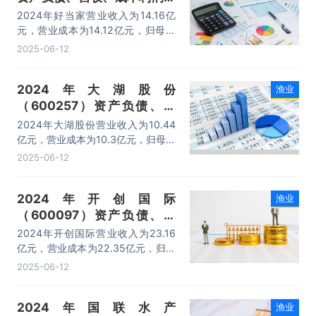
主营产品数据统计
2024年好当家营业收入为14.16亿
元，营业成本为14.12亿元，归母公
司净利润为4342.76万元，总资产为
2025-06-12
67.17亿元，净资产为34.07亿元。
2024年大湖股份
渔业
（600257）资产负债、营
收、成本利润及主营产品数据
2024年大湖股份营业收入为10.44
统计
亿元，营业成本为10.3亿元，归母公
司净利润为-7695.1万元，总资产为
2025-06-12
18.6亿元，净资产为7.97亿元。
2024年开创国际
渔业
（600097）资产负债、营
收、成本利润及主营产品数据
2024年开创国际营业收入为23.16
统计
亿元，营业成本为22.35亿元，归母
公司净利润为6119.09万元，总资产
2025-06-12
为33.49亿元，净资产为22.42亿
元。
2024年国联水产
渔业