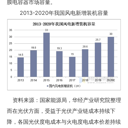
膜电容器市场容量。
2013-2020年我国风电新增装机容量
资料来源：国家能源局，华经产业研究院整理
而在光伏方面，受益于光伏产业链成本持续下
降，各国光伏度电成本与火电度电成本价差持续