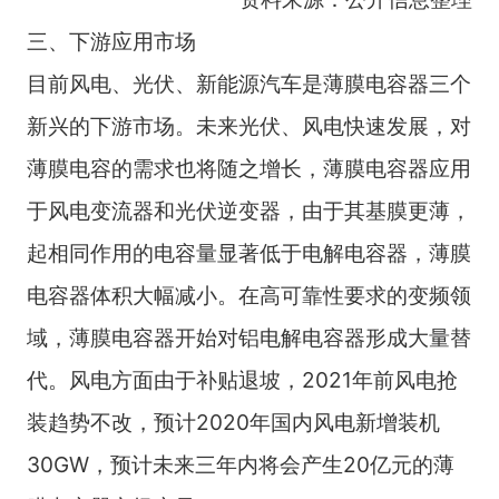
三、下游应用市场
目前风电、光伏、新能源汽车是薄膜电容器三个
新兴的下游市场。未来光伏、风电快速发展，对
薄膜电容的需求也将随之增长，薄膜电容器应用
于风电变流器和光伏逆变器，由于其基膜更薄，
起相同作用的电容量显著低于电解电容器，薄膜
电容器体积大幅减小。在高可靠性要求的变频领
域，薄膜电容器开始对铝电解电容器形成大量替
代。风电方面由于补贴退坡，2021年前风电抢
装趋势不改，预计2020年国内风电新增装机
30GW，预计未来三年内将会产生20亿元的薄