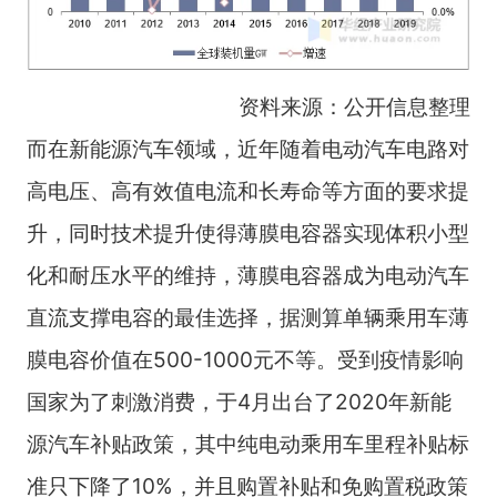
资料来源：公开信息整理
而在新能源汽车领域，近年随着电动汽车电路对
高电压、高有效值电流和长寿命等方面的要求提
升，同时技术提升使得薄膜电容器实现体积小型
化和耐压水平的维持，薄膜电容器成为电动汽车
直流支撑电容的最佳选择，据测算单辆乘用车薄
膜电容价值在500-1000元不等。受到疫情影响
国家为了刺激消费，于4月出台了2020年新能
源汽车补贴政策，其中纯电动乘用车里程补贴标
准只下降了10%，并且购置补贴和免购置税政策