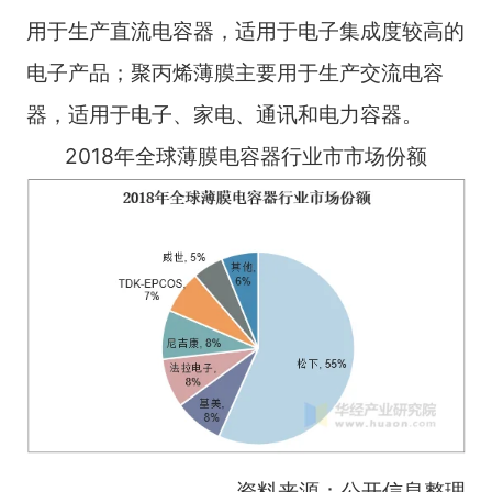
用于生产直流电容器，适用于电子集成度较高的
电子产品；聚丙烯薄膜主要用于生产交流电容
器，适用于电子、家电、通讯和电力容器。
2018年全球薄膜电容器行业市市场份额
资料来源：公开信息整理