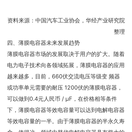
资料来源：中国汽车工业协会，华经产业研究院
整理
四、薄膜电容器未来发展趋势
薄膜电容器市场的发展取决于用户的扩大。随着
电力电子技术向各领域拓展，薄膜电容器的应用
越来越多，目前，660伏交流电压等级变 频器
或功率单元需要的耐压 1200伏的薄膜电容器，
可以做到0.4元人民币 / μF，在价格相等条件
下，薄膜电容器等效电容量可以达到电解电容器
等效电容量的一半。由于薄膜电容器的半永久寿