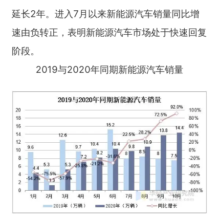
延长2年。进入7月以来新能源汽车销量同比增
速由负转正，表明新能源汽车市场处于快速回复
阶段。
2019与2020年同期新能源汽车销量