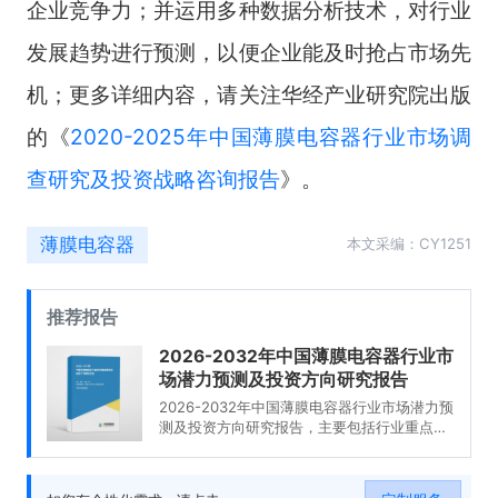
企业竞争力；并运用多种数据分析技术，对行业
发展趋势进行预测，以便企业能及时抢占市场先
机；更多详细内容，请关注华经产业研究院出版
的《
2020-2025年中国薄膜电容器行业市场调
查研究及投资战略咨询报告
》。
薄膜电容器
本文采编：CY1251
推荐报告
2026-2032年中国薄膜电容器行业市
场潜力预测及投资方向研究报告
2026-2032年中国薄膜电容器行业市场潜力预
测及投资方向研究报告，主要包括行业重点企
业发展调研、风险及对策、发展及竞争策略分
析、发展前景及投资建议等内容。