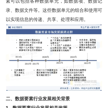
素可以包括各种数据单元，如数据项、数据记
录、数据文件等。这些数据单元的组合和使用可
以实现信息的传递、共享、处理和应用。
二、数据要素行业发展相关背景
1、数据要素行业发展相关政策