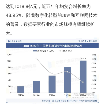
达到1018.8亿元，近五年年均复合增长率为
48.95%。随着数字化转型的加速和互联网技术
的普及，数据要素行业的市场规模有望继续扩
大。