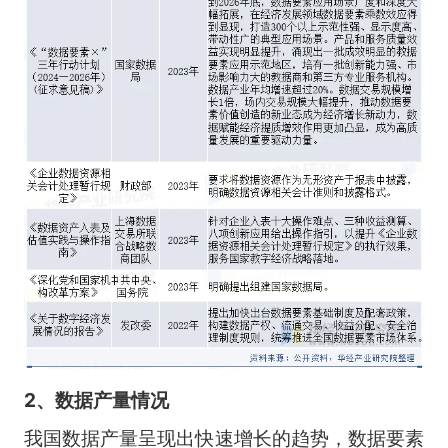
2、数据
产量情况
我国数据产量呈现出快速增长的趋势，数据要素