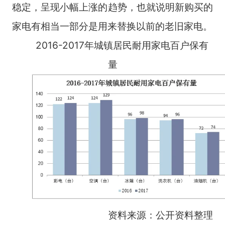
稳定，呈现小幅上涨的趋势，也就说明新购买的
家电有相当一部分是用来替换以前的老旧家电。
2016-2017年城镇居民耐用家电百户保有
量
资料来源：公开资料整理