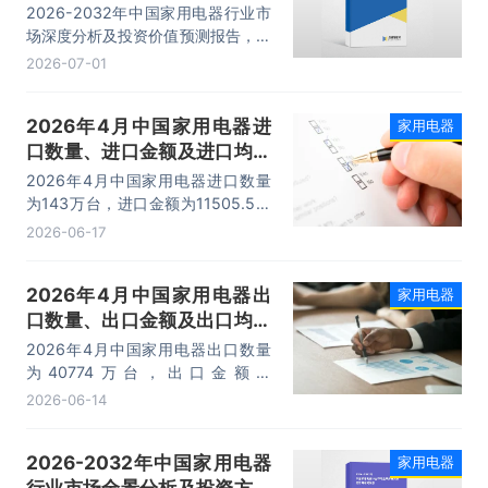
预测报告
2026-2032年中国家用电器行业市
场深度分析及投资价值预测报告，主
要包括竞争力分析、主要企业分析、
2026-07-01
投资分析、发展预测等内容。
2026年4月中国家用电器进
家用电器
口数量、进口金额及进口均价
统计分析
2026年4月中国家用电器进口数量
为143万台，进口金额为11505.5万
美元，进口均价为80.5美元/台。
2026-06-17
2026年4月中国家用电器出
家用电器
口数量、出口金额及出口均价
统计分析
2026年4月中国家用电器出口数量
为40774万台，出口金额为
926942.5万美元，出口均价为22.7
2026-06-14
美元/台。
2026-2032年中国家用电器
家用电器
行业市场全景分析及投资方向