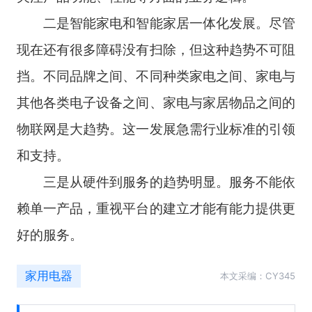
二是智能家电和智能家居一体化发展。尽管
现在还有很多障碍没有扫除，但这种趋势不可阻
挡。不同品牌之间、不同种类家电之间、家电与
其他各类电子设备之间、家电与家居物品之间的
物联网是大趋势。这一发展急需行业标准的引领
和支持。
三是从硬件到服务的趋势明显。服务不能依
赖单一产品，重视平台的建立才能有能力提供更
好的服务。
家用电器
本文采编：CY345