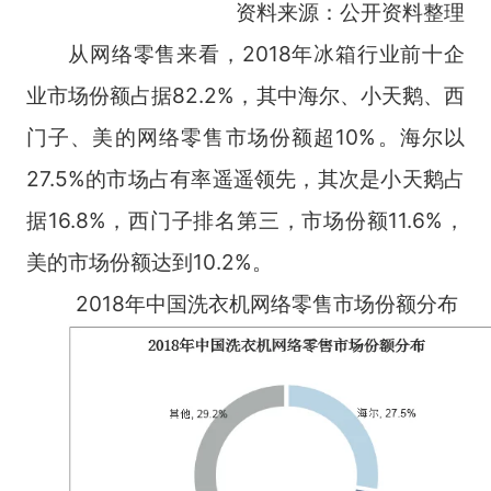
资料来源：公开资料整理
从网络零售来看，2018年冰箱行业前十企
业市场份额占据82.2%，其中海尔、小天鹅、西
门子、美的网络零售市场份额超10%。海尔以
27.5%的市场占有率遥遥领先，其次是小天鹅占
据16.8%，西门子排名第三，市场份额11.6%，
美的市场份额达到10.2%。
2018年中国洗衣机网络零售市场份额分布