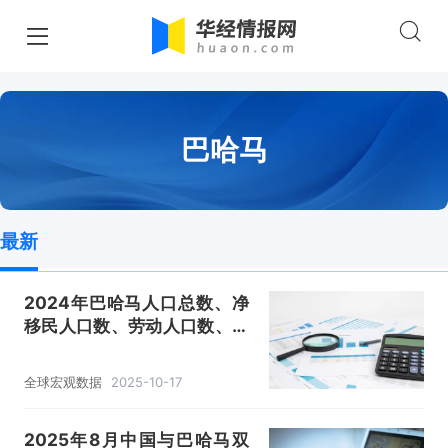
巴哈马
最新
2024年巴哈马人口总数、净
移民人口数、劳动人口数、人
口性别、年龄及城乡结构分析
全球宏观数据
2025-10-17
2025年8月中国与巴哈马双