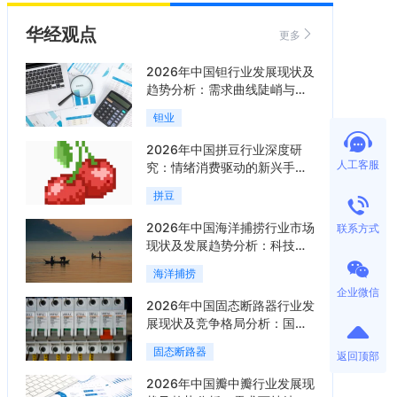
华经观点
更多
2026年中国钽行业发展现状及
趋势分析：需求曲线陡峭与供
给曲线平缓的博弈加剧「图」
钽业
2026年中国拼豆行业深度研
人工客服
究：情绪消费驱动的新兴手工
赛道「图」
拼豆
2026年中国海洋捕捞行业市场
联系方式
现状及发展趋势分析：科技赋
能与智能化转型加速「图」
海洋捕捞
企业微信
2026年中国固态断路器行业发
展现状及竞争格局分析：国际
巨头领跑技术，国内企业加速
固态断路器
返回顶部
追赶「图」
2026年中国瓣中瓣行业发展现