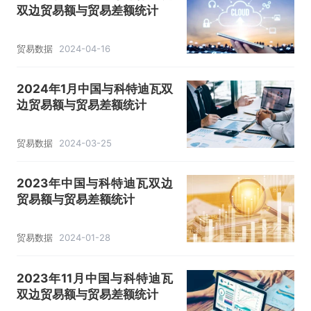
双边贸易额与贸易差额统计
贸易数据
2024-04-16
2024年1月中国与科特迪瓦双
边贸易额与贸易差额统计
贸易数据
2024-03-25
2023年中国与科特迪瓦双边
贸易额与贸易差额统计
贸易数据
2024-01-28
2023年11月中国与科特迪瓦
双边贸易额与贸易差额统计