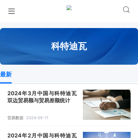
科特迪瓦
最新
2024年3月中国与科特迪瓦
双边贸易额与贸易差额统计
贸易数据
2024-05-11
2024年2月中国与科特迪瓦