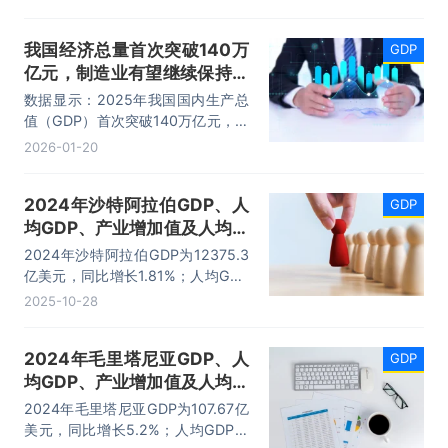
广东省省长孟凡利在作政府工作报告
时表示：2026年广东的主要预期目
我国经济总量首次突破140万
GDP
标是地区生产总值增长4.5%至5%，
亿元，制造业有望继续保持全
在实际工作中全力争取更好结果；地
方一般公共预算收入增长3%左右，
球第一
数据显示：2025年我国国内生产总
居民收入增长与经济增长同步。
值（GDP）首次突破140万亿元，以
5%的增速实现了年初设定的预期目
2026-01-20
标。消费和工业两大“压舱石”加快增
长，消费市场规模突破50万亿元，
2024年沙特阿拉伯GDP、人
GDP
制造业增加值达到34.7万亿元，制
均GDP、产业增加值及人均国
造业有望继续保持全球第一。
民总收支统计
2024年沙特阿拉伯GDP为12375.3
亿美元，同比增长1.81%；人均GDP
为35057.23美元，同比下降2.8%；
2025-10-28
国民总收入（GNI）为12436.97亿
美元，国民总支出为11939.23亿美
2024年毛里塔尼亚GDP、人
GDP
元，农业增加值占GDP的比重为
均GDP、产业增加值及人均国
2.54%；工业增加值占GDP的比重
为44.84%；制造业增加值占GDP的
民总收入统计
2024年毛里塔尼亚GDP为107.67亿
比重为15.57%。
美元，同比增长5.2%；人均GDP为