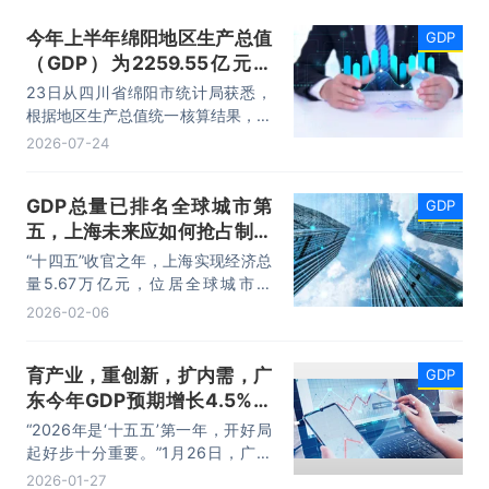
今年上半年绵阳地区生产总值
GDP
（GDP）为2259.55亿元，
同比增长5.4%
23日从四川省绵阳市统计局获悉，
根据地区生产总值统一核算结果，今
年上半年绵阳地区生产总值
2026-07-24
（GDP）为2259.55亿元，按不变
价格计算，同比增长5.4%。分产业
GDP总量已排名全球城市第
GDP
看，第一产业增加值125.73亿元，
五，上海未来应如何抢占制高
同比增长4.0%；第二产业增加值
923.78亿元，增长3.9%；第三产业
点
“十四五”收官之年，上海实现经济总
增加值1210.04亿元，增长6.8%。
量5.67万亿元，位居全球城市第
五。取得高排名之后，大家都想知道
2026-02-06
上海该如何“更进一步”。“五个中心”
先手棋，是被频繁提及的关键词之
育产业，重创新，扩内需，广
GDP
一。
东今年GDP预期增长4.5%至
5%
“2026年是‘十五五’第一年，开好局
起好步十分重要。”1月26日，广东
省十四届人大五次会议在广州开幕，
2026-01-27