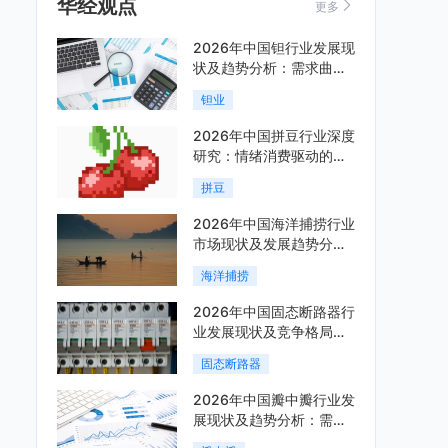
华经观点
更多
2026年中国钽行业发展现
状及趋势分析：需求曲线
陡峭与供给曲线平缓的博
钽业
弈加剧「图」
2026年中国拼豆行业深度
研究：情绪消费驱动的新
兴手工赛道「图」
拼豆
2026年中国海洋捕捞行业
市场现状及发展趋势分
析：科技赋能与智能化转
海洋捕捞
型加速「图」
2026年中国固态断路器行
业发展现状及竞争格局分
析：国际巨头领跑技术，
固态断路器
国内企业加速追赶「图」
2026年中国瓣中瓣行业发
展现状及趋势分析：需求
可持续释放，市场发展前