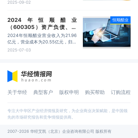
11.25亿元，同比增长12.03%；实现
2025-09-02
归母净利润1.11亿元，同比增长
18.07%。醋业销售数量和利润实现
2024年恒顺醋业
恒顺醋业
双增长。
（600305）资产负债、营
收、成本利润及主营产品（醋
2024年恒顺醋业营业收入为21.96
系列、酒系列、酱系列）数据
亿元，营业成本为20.55亿元，归母
统计
公司净利润为12734.21万元，总资
2025-07-03
产为43.64亿元，净资产为33.18亿
元。
关于华经
典型客户
版权申明
购买帮助
订购流程
专注大中华区产业经济情报及研究，为企业商业决策赋能，是中国领
先的市场研究报告和竞争情报提供商。
2007-2026 华经艾凯（北京）企业咨询有限公司 版权所有