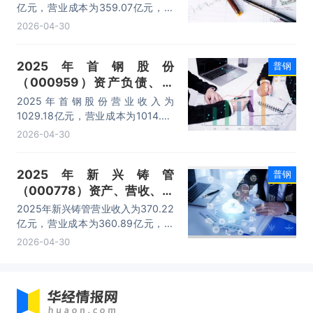
厚板、热轧板卷、其他（钢绞
亿元，营业成本为359.07亿元，归
线等））数据统计
母公司净利润为4445.01万元，总资
2026-04-30
产为467.86亿元，净资产为261.33
亿元。
2025年首钢股份
普钢
（000959）资产负债、营
收、成本利润及主营产品（冷
2025年首钢股份营业收入为
轧、热轧、其他钢铁产品）数
1029.18亿元，营业成本为1014.86
据统计
亿元，归母公司净利润为9.96亿
2026-04-30
元，总资产为1249.34亿元，净资产
为503.31亿元。
2025年新兴铸管
普钢
（000778）资产、营收、成
本利润及主营产品（铸管及铸
2025年新兴铸管营业收入为370.22
造产品、优特钢、普钢）数据
亿元，营业成本为360.89亿元，归
统计
母公司净利润为9.47亿元，总资产
2026-04-30
为520.99亿元，净资产为263.75亿
元。