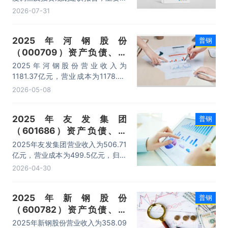
括行业运行整体现况分析、发展形势
2026-07-31
分析、发展趋势预测分析、风险及对
策建议等内容。
2025年河钢股份
普钢
（000709）资产负债、营
收、成本利润及主营产品（板
2025年河钢股份营业收入为
材）数据统计
1181.37亿元，营业成本为1178.94
亿元，归母公司净利润为10.02亿
2026-05-08
元，总资产为2716.37亿元，净资产
为592.34亿元。
2025年友发集团
普钢
（601686）资产负债、营
收、成本利润及主营产品（镀
2025年友发集团营业收入为506.71
锌钢管、焊接钢管）数据统计
亿元，营业成本为499.5亿元，归母
公司净利润为6.8亿元，总资产为
2026-04-30
244.98亿元，净资产为67.57亿元。
2025年新钢股份
普钢
（600782）资产负债、营
收、成本利润及主营产品（中
2025年新钢股份营业收入为358.09