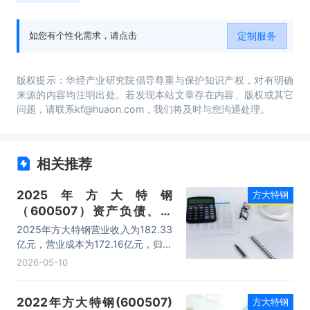
定制服务
如您有个性化需求，请点击
版权提示：华经产业研究院倡导尊重与保护知识产权，对有明确
来源的内容均注明出处。若发现本站文章存在内容、版权或其它
问题，请联系kf@huaon.com，我们将及时与您沟通处理。
相关推荐
2025年方大特钢
方大特钢
（600507）资产负债、营
收、成本利润及主营产品（螺
2025年方大特钢营业收入为182.33
纹钢、优线、弹簧扁钢）数据
亿元，营业成本为172.16亿元，归母
统计
公司净利润为9.42亿元，总资产为
2026-05-10
194.9亿元，净资产为101.53亿元。
2022年方大特钢(600507)
方大特钢