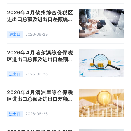
2026年4月钦州综合保税区
进出口总额及进出口差额统计
分析
进出口
2026-06-29
2026年4月哈尔滨综合保税
区进出口总额及进出口差额统
计分析
进出口
2026-06-26
2026年4月满洲里综合保税
区进出口总额及进出口差额统
计分析
进出口
2026-06-26