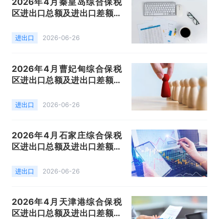
2026年4月秦皇岛综合保税
区进出口总额及进出口差额统
计分析
进出口
2026-06-26
2026年4月曹妃甸综合保税
区进出口总额及进出口差额统
计分析
进出口
2026-06-26
2026年4月石家庄综合保税
区进出口总额及进出口差额统
计分析
进出口
2026-06-26
2026年4月天津港综合保税
区进出口总额及进出口差额统