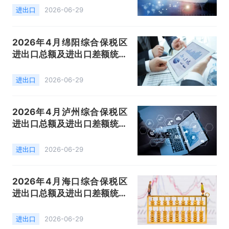
进出口
2026-06-29
2026年4月绵阳综合保税区
进出口总额及进出口差额统计
分析
进出口
2026-06-29
2026年4月泸州综合保税区
进出口总额及进出口差额统计
分析
进出口
2026-06-29
2026年4月海口综合保税区
进出口总额及进出口差额统计
分析
进出口
2026-06-29