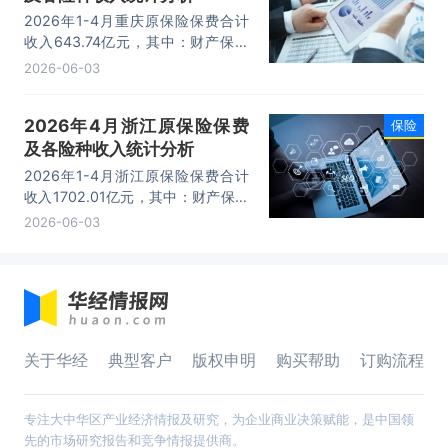
2026年1-4月重庆原保险保费合计
收入643.74亿元，其中：财产保险
为89.82亿元，寿险为415.06亿
2026-06-03
元，意外险为6.19亿元，健康险为
132.67亿元。
2026年4月浙江原保险保费
保险
及各险种收入统计分析
2026年1-4月浙江原保险保费合计
收入1702.01亿元，其中：财产保险
为323.86亿元，寿险为1091.23亿
2026-06-03
元，意外险为21.1亿元，健康险为
265.82亿元。
关于华经
典型客户
版权申明
购买帮助
订购流程
专注大中华区产业经济情报及研究，为企业商业决策赋能，是中国领
先的市场研究报告和竞争情报提供商。