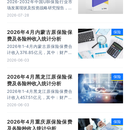
研究报告
2026-2032年中国UBI保险行业市
场发展现状及投资战略研究报告，主
要包括相关公司研究、国外UBI产品
2026-07-28
和技术提供商研究、技术提供商研
究、投资前景研究及销售战略分析等
2026年4月内蒙古原保险保
保险
内容。
费及各险种收入统计分析
2026年1-4月内蒙古原保险保费合
计收入376.85亿元，其中：财产保
险为70.92亿元，寿险为238.17亿
2026-06-03
元，意外险为4.59亿元，健康险为
63.18亿元。
2026年4月黑龙江原保险保
保险
费及各险种收入统计分析
2026年1-4月黑龙江原保险保费合
计收入457.51亿元，其中：财产保
险为59.96亿元，寿险为293.2亿
2026-06-03
元，意外险为4.91亿元，健康险为
99.43亿元。
2026年4月重庆原保险保费
保险
及各险种收入统计分析