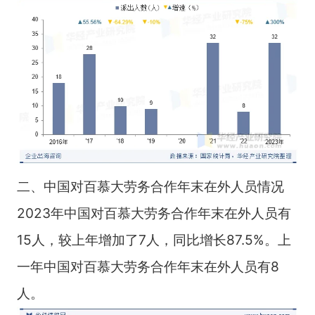
二、中国对百慕大劳务合作年末在外人员情况
2023年中国对百慕大劳务合作年末在外人员有
15人，较上年增加了7人，同比增长87.5%。上
一年中国对百慕大劳务合作年末在外人员有8
人。