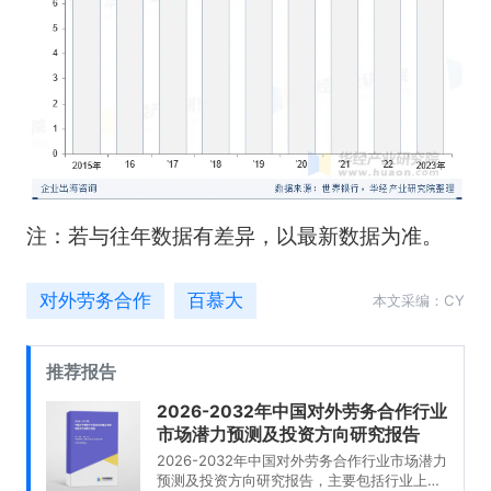
注：若与往年数据有差异，以最新数据为准。
对外劳务合作
百慕大
本文采编：CY
推荐报告
2026-2032年中国对外劳务合作行业
市场潜力预测及投资方向研究报告
2026-2032年中国对外劳务合作行业市场潜力
预测及投资方向研究报告，主要包括行业上下