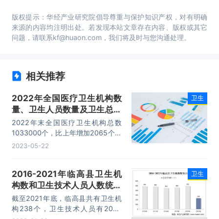
版权提示：华经产业研究院倡导尊重与保护知识产权，对有明确
来源的内容均注明出处。若发现本站文章存在内容、版权或其它
问题，请联系kf@huaon.com，我们将及时与您沟通处理。
相关推荐
2022年全国医疗卫生机构数
卫生
量、卫生人员数量及卫生总费
用统计分析
2022年末全国医疗卫生机构总数
1033000个，比上年增加2065个。
其中：医院37000个，与上年相比
2023-05-22
增加了430个；基层医疗卫生机构
980000个，较上年增加2210个；
2016-2021年临高县卫生机
卫生
专业公共卫生机构13000个。
构数和卫生技术人员人数统计
分析
截至2021年底，临高县共有卫生机
构238个，卫生技术人员有2069
人。