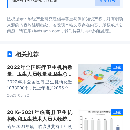
定制服务
如您有个性化需求，请点击
版权提示：华经产业研究院倡导尊重与保护知识产权，对有明确
来源的内容均注明出处。若发现本站文章存在内容、版权或其它
问题，请联系kf@huaon.com，我们将及时与您沟通处理。
相关推荐
2022年全国医疗卫生机构数
卫生
量、卫生人员数量及卫生总费
用统计分析
2022年末全国医疗卫生机构总数
1033000个，比上年增加2065个。
其中：医院37000个，与上年相比
2023-05-22
增加了430个；基层医疗卫生机构
980000个，较上年增加2210个；
2016-2021年临高县卫生机
卫生
专业公共卫生机构13000个。
构数和卫生技术人员人数统计
分析
截至2021年底，临高县共有卫生机