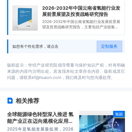
2026-2032年中国云南省氢能行业发
展前景展望及投资战略研究报告
2026-2032年中国云南省氢能行业发展前景展
望及投资战略研究报告，主要包括产业链集群
分布情况分析、重点企业分析、发展前景与规
模预测、研究总结及发展建议等内容。
定制服务
如您有个性化需求，请点击
版权提示：华经产业研究院倡导尊重与保护知识产权，对有明确
来源的内容均注明出处。若发现本站文章存在内容、版权或其它
问题，请联系kf@huaon.com，我们将及时与您沟通处理。
相关推荐
全球能源绿色转型深入推进 氢
氢能
能产业正在迈向规模化应用的
关键时期
2025年是氢能发展最低潮，2026