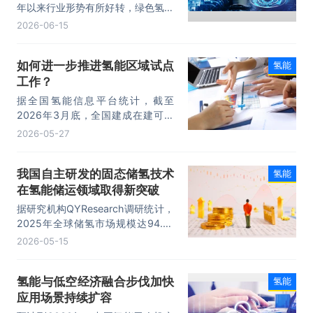
年以来行业形势有所好转，绿色氢能
开始进入爬坡期，预计到2030年将
2026-06-15
迎来爆发期。
如何进一步推进氢能区域试点
氢能
工作？
据全国氢能信息平台统计，截至
2026年3月底，全国建成在建可再
生能源制氢产能规模超100万吨／
2026-05-27
年。电解水制氢为主要技术路线。
我国自主研发的固态储氢技术
氢能
在氢能储运领域取得新突破
据研究机构QYResearch调研统计，
2025年全球储氢市场规模达94.81
亿元，预计2032年将突破225.6亿
2026-05-15
元，年复合增长率（CAGR）
13.9%。
氢能与低空经济融合步伐加快
氢能
应用场景持续扩容