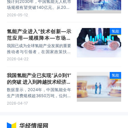
预计到2030年，中国氢能无人机市
场规模有望突破140亿元。从2023
年至2030年，该领域市场规模的复
2026-05-12
合年均增长率（CAGR）将达到
110.7%。
氢能产业进入“技术创新—示
氢能
范应用—规模降本—市场开
拓”阶段 呈现蓬勃发展的态势
我国已成为全球氢能产业发展的重要
推动者与引领者，在国家政策扶持
下，氢能产业链主要技术、关键材料
2026-04-22
和器件及装备制造基本实现国产化，
氢能产业已进入“技术创新—示范应
我国氢能产业已实现“从0到1”
氢能
用—规模降本—市场开拓”阶段，呈
的突破 进入到跨越技术经济拐
现蓬勃发展的态势。
点
数据显示，2024年，中国氢能全年
生产消费规模超3650万吨，位列世
界第一位。截至2024年底，全球可
2026-04-17
再生能源制氢项目累计建成产能超
25万吨/年，中国占比超50%，已逐
步成为全球可再生能源制氢及相关产
业发展的引领国家。