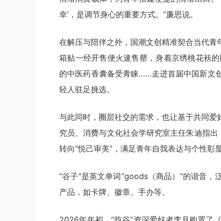
幸’，是调节身心的重要方式。”廉思说。
在解压与陪伴之外，国潮文创精准契合当代青
箱贴一经开售便火速售罄，身着京绣桃花袄的
的中医药香囊备受青睐……走进首届中国新文
轻人驻足挑选。
与此同时，圈层社交的需求，也让基于共同爱
究员、消费与文化社会学研究室主任朱迪指出
转向“悦己审美”，满足青年自我表达与个性彰
“谷子”是英文单词“goods（商品）”的谐
产品，如卡牌、徽章、手办等。
2026年年初，“吃谷”资深爱好者李月购置