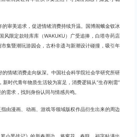
年的审美追求，促进情绪消费持续升温。国博闹蛾金钗冰
国风限定款哇库库（WAKUKU）广受追捧，白塔寺药店
创市集暨潮玩游园会，古朴非遗与新潮设计碰撞，吸引年
好的情绪消费走向纵深。中国社会科学院社会学研究所研
，新时代青年物质生活较为富足，消费逻辑从“生存刚需”
显的需求，找到身份认同与情感共鸣。
音，泛指由漫画、动画、游戏等领域版权作品衍生出来的周边
了《罗小黑战记》的新春周边，将窗花、春联、福字贴满出