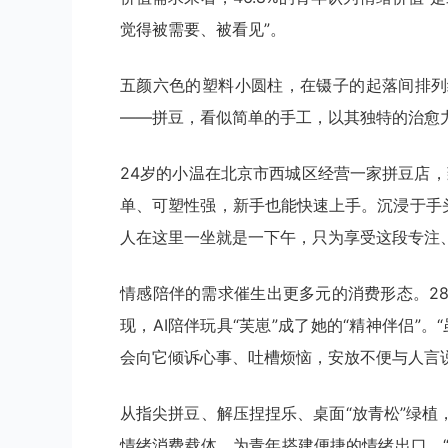
觉得被需要、被看见”。
五颜六色的塑料小圆柱，在镊子的起落间排列
——拼豆，看似简单的手工，以其独特的治愈
24岁的小温在北京市西城区经营一家拼豆店
单、可塑性强，新手也能快速上手。沉浸于手头
人在这里一坐就是一下午，只为享受这段专注
情感陪伴的需求催生出更多元的消费形态。2
现，AI陪伴玩具“芙崽”成了她的“精神伴侣”
会向它倾诉心事、吐槽烦恼，安放不便与人言
从指尖拼豆、解压捏捏乐、桌面“放青松”绿植
情绪消费载体，为青年搭建便捷的情绪出口。