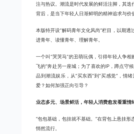
注与热议。潮流是时代发展的鲜活注脚，其迭
背后，是当下年轻人日渐鲜明的精神追求与价
本版特开设“解码青年文化风尚”栏目，以期
进青年、读懂青年、理解青年。
一个叫“哭哭马”的丑萌玩偶，引得年轻人争相
飞的”奔赴另一座城；为了喜欢的IP，蹲点守
品到潮流娱乐，从“买东西”到“买感觉”，
爱？如何加强正向引导？
业态多元、场景鲜活，年轻人消费愈发看重情
“包包基础，包挂就不基础。”在背包上悬挂
悄然流行。