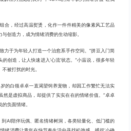
组合，经过高温熨烫，化作一件件精美的像素风工艺品
力与创造力，成为情绪消费的生动缩影。
，致力于为年轻人打造一个治愈系手作空间。“拼豆入门简
的创造，让人快速进入‘心流’状态。”小温说，很多年轻
、不被打扰的时光。
8岁的白领卓卓一直渴望饲养宠物，却因工作繁忙无法实
。“虽然是虚拟商品，却提供了实实在在的情绪价值。”卓卓
说的负面情绪。
，到AI陪伴玩偶、匿名情绪树洞，各类轻量化、低门槛的
“情绪消费让青年在快节奏生活中寻找松弛感，捕捉‘小确