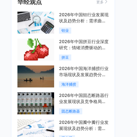
华经观点
更多
2026年中国钽行业发展现
状及趋势分析：需求曲线
陡峭与供给曲线平缓的博
钽业
弈加剧「图」
2026年中国拼豆行业深度
研究：情绪消费驱动的新
兴手工赛道「图」
拼豆
2026年中国海洋捕捞行业
市场现状及发展趋势分
析：科技赋能与智能化转
海洋捕捞
型加速「图」
2026年中国固态断路器行
业发展现状及竞争格局分
析：国际巨头领跑技术，
固态断路器
国内企业加速追赶「图」
2026年中国瓣中瓣行业发
展现状及趋势分析：需求
可持续释放，市场发展前