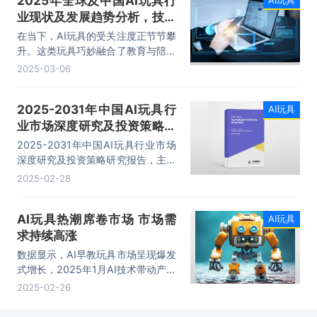
2025年全球及中国AI玩具行
业现状及发展趋势分析，技术
进步推动行业发展「图」
在当下，AI玩具的受关注度正节节攀
升。这类玩具巧妙融合了教育与陪伴
功能，正逐步成长为具有高付费意
2025-03-06
愿、高用户粘性的潜力赛道。据统
计，2022年全球AI玩具市场规模达
2025-2031年中国AI玩具行
AI玩具
121.43亿美元。
业市场深度研究及投资策略研
究报告
2025-2031年中国AI玩具行业市场
深度研究及投资策略研究报告，主要
包括行业竞争形势及策略、重点企业
2025-02-28
发展分析、投资前景、投资风险及策
略建议等内容。
AI玩具热潮席卷市场 市场需
AI玩具
求持续高涨
数据显示，AI早教玩具市场呈现爆发
式增长，2025年1月AI技术带动产品
销量环比增长达6倍。
2025-02-26