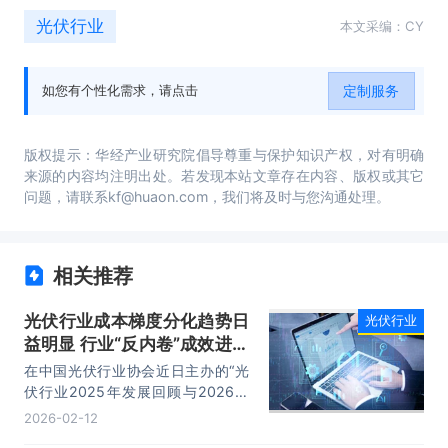
光伏行业
本文采编：CY
定制服务
如您有个性化需求，请点击
版权提示：华经产业研究院倡导尊重与保护知识产权，对有明确
来源的内容均注明出处。若发现本站文章存在内容、版权或其它
问题，请联系kf@huaon.com，我们将及时与您沟通处理。
相关推荐
光伏行业成本梯度分化趋势日
光伏行业
益明显 行业“反内卷”成效进一
步显现
在中国光伏行业协会近日主办的“光
伏行业2025年发展回顾与2026年
形势展望研讨会”上，中国光伏行业
2026-02-12
协会顾问王勃华表示，预计2026年