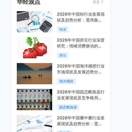
华经观点
更多
2026年中国钽行业发展现
状及趋势分析：需求曲线
陡峭与供给曲线平缓的博
钽业
弈加剧「图」
2026年中国拼豆行业深度
研究：情绪消费驱动的新
兴手工赛道「图」
拼豆
2026年中国海洋捕捞行业
市场现状及发展趋势分
析：科技赋能与智能化转
海洋捕捞
型加速「图」
2026年中国固态断路器行
业发展现状及竞争格局分
析：国际巨头领跑技术，
固态断路器
国内企业加速追赶「图」
2026年中国瓣中瓣行业发
展现状及趋势分析：需求
可持续释放，市场发展前