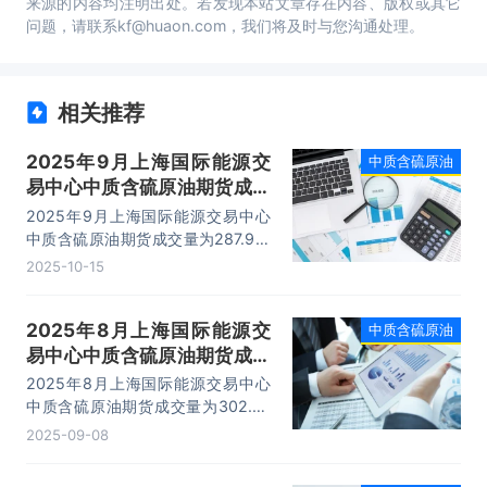
来源的内容均注明出处。若发现本站文章存在内容、版权或其它
问题，请联系kf@huaon.com，我们将及时与您沟通处理。
相关推荐
2025年9月上海国际能源交
中质含硫原油
易中心中质含硫原油期货成交
量、成交金额及成交均价统计
2025年9月上海国际能源交易中心
中质含硫原油期货成交量为287.9万
手，成交金额为14003.11亿元，成
2025-10-15
交均价为48.64万元/手。
2025年8月上海国际能源交
中质含硫原油
易中心中质含硫原油期货成交
量、成交金额及成交均价统计
2025年8月上海国际能源交易中心
中质含硫原油期货成交量为302.47
万手，成交金额为14952.01亿元，
2025-09-08
成交均价为49.43万元/手。