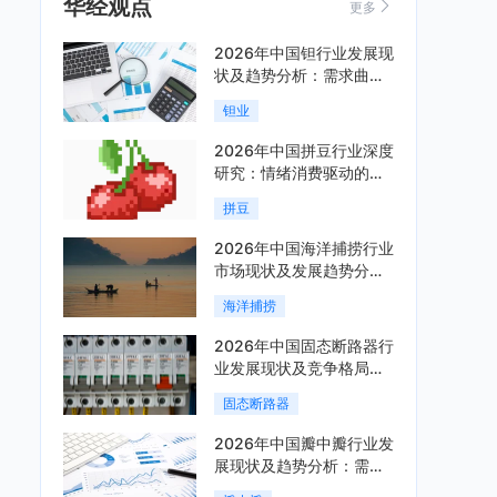
华经观点
更多
2026年中国钽行业发展现
状及趋势分析：需求曲线
陡峭与供给曲线平缓的博
钽业
弈加剧「图」
2026年中国拼豆行业深度
研究：情绪消费驱动的新
兴手工赛道「图」
拼豆
2026年中国海洋捕捞行业
市场现状及发展趋势分
析：科技赋能与智能化转
海洋捕捞
型加速「图」
2026年中国固态断路器行
业发展现状及竞争格局分
析：国际巨头领跑技术，
固态断路器
国内企业加速追赶「图」
2026年中国瓣中瓣行业发
展现状及趋势分析：需求
可持续释放，市场发展前