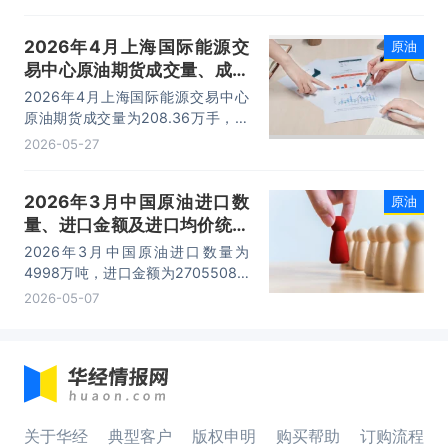
1.33万元/手。
2026年4月上海国际能源交
原油
易中心原油期货成交量、成交
金额及成交均价统计
2026年4月上海国际能源交易中心
原油期货成交量为208.36万手，成
交金额为13704.12亿元，成交均价
2026-05-27
为65.76万元/手。
2026年3月中国原油进口数
原油
量、进口金额及进口均价统计
分析
2026年3月中国原油进口数量为
4998万吨，进口金额为2705508.7
万美元，进口均价为541.3美元/吨。
2026-05-07
关于华经
典型客户
版权申明
购买帮助
订购流程