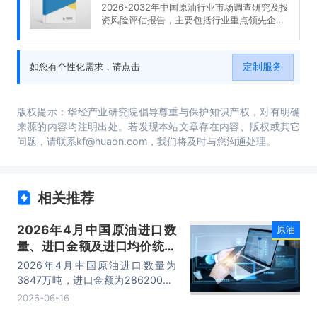
2026-2032年中国原油行业市场调查研究及投
资风险评估报告，主要包括行业重点领先企业
经营状况及前景规划分析、发展趋势及影响因
素、投资方向与风险分析、市场策略分析等内
容。
定制服务
如您有个性化需求，请点击
版权提示：华经产业研究院倡导尊重与保护知识产权，对有明确
来源的内容均注明出处。若发现本站文章存在内容、版权或其它
问题，请联系kf@huaon.com，我们将及时与您沟通处理。
相关推荐
2026年4月中国原油进口数
原油
量、进口金额及进口均价统计
分析
2026年4月中国原油进口数量为
3847万吨，进口金额为2862006.1
万美元，进口均价为744美元/吨。
2026-06-16