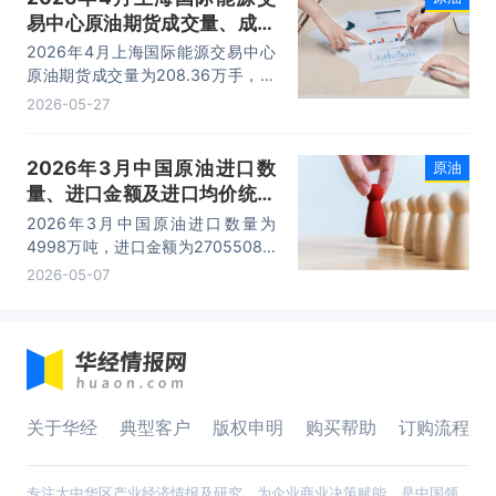
易中心原油期货成交量、成交
金额及成交均价统计
2026年4月上海国际能源交易中心
原油期货成交量为208.36万手，成
交金额为13704.12亿元，成交均价
2026-05-27
为65.76万元/手。
2026年3月中国原油进口数
原油
量、进口金额及进口均价统计
分析
2026年3月中国原油进口数量为
4998万吨，进口金额为2705508.7
万美元，进口均价为541.3美元/吨。
2026-05-07
关于华经
典型客户
版权申明
购买帮助
订购流程
专注大中华区产业经济情报及研究，为企业商业决策赋能，是中国领