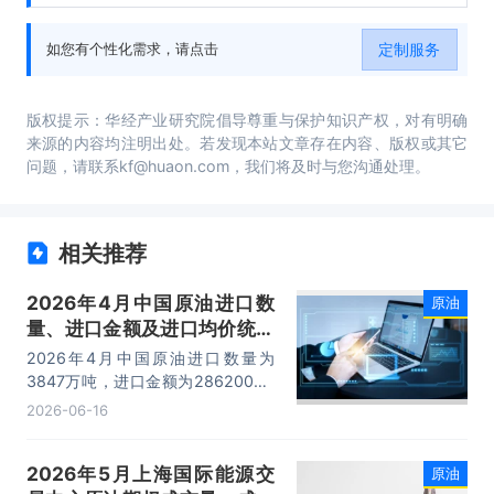
素、投资方向与风险分析、市场策略分析等内
容。
定制服务
如您有个性化需求，请点击
版权提示：华经产业研究院倡导尊重与保护知识产权，对有明确
来源的内容均注明出处。若发现本站文章存在内容、版权或其它
问题，请联系kf@huaon.com，我们将及时与您沟通处理。
相关推荐
2026年4月中国原油进口数
原油
量、进口金额及进口均价统计
分析
2026年4月中国原油进口数量为
3847万吨，进口金额为2862006.1
万美元，进口均价为744美元/吨。
2026-06-16
2026年5月上海国际能源交
原油