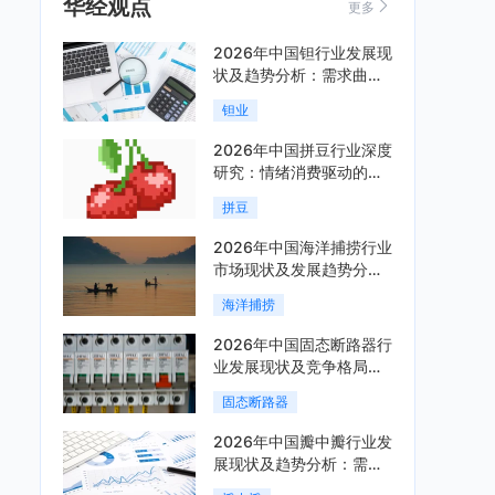
华经观点
更多
2026年中国钽行业发展现
状及趋势分析：需求曲线
陡峭与供给曲线平缓的博
钽业
弈加剧「图」
2026年中国拼豆行业深度
研究：情绪消费驱动的新
兴手工赛道「图」
拼豆
2026年中国海洋捕捞行业
市场现状及发展趋势分
析：科技赋能与智能化转
海洋捕捞
型加速「图」
2026年中国固态断路器行
业发展现状及竞争格局分
析：国际巨头领跑技术，
固态断路器
国内企业加速追赶「图」
2026年中国瓣中瓣行业发
展现状及趋势分析：需求
可持续释放，市场发展前