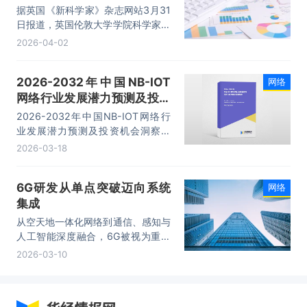
据英国《新科学家》杂志网站3月31
日报道，英国伦敦大学学院科学家创
下了现有商用光纤数据传输速度新纪
2026-04-02
录——每秒450太比特（Tb/s）。这
一速度相当于现有商用网络的十倍，
2026-2032年中国NB-IOT
网络
足以支持约5000万部电影同时流畅
网络行业发展潜力预测及投资
播放。
机会洞察报告
2026-2032年中国NB-IOT网络行
业发展潜力预测及投资机会洞察报
告，主要包括市场商业模式分析、发
2026-03-18
展受益领域分析、应用领域市场分
析、发展前景与建议等内容。
6G研发从单点突破迈向系统
网络
集成
从空天地一体化网络到通信、感知与
人工智能深度融合，6G被视为重塑
全球数字信息基础设施格局的重要技
2026-03-10
术底座。