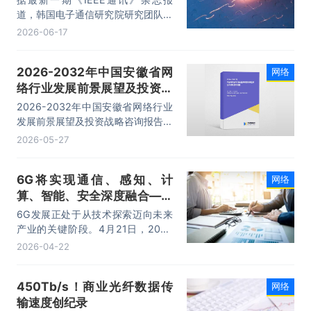
道，韩国电子通信研究院研究团队开
发出一种由人工智能（AI）驱动的
2026-06-17
6G核心网络关键技术，实现了网络
对业务连接与资源调度的自主控制，
2026-2032年中国安徽省网
网络
使会话处理效率较传统架构提升约
络行业发展前景展望及投资战
40%。
略咨询报告
2026-2032年中国安徽省网络行业
发展前景展望及投资战略咨询报告，
主要包括通信发展分析，市场竞争格
2026-05-27
局，企业经营分析，行业投资战略分
析等内容。
6G将实现通信、感知、计
网络
算、智能、安全深度融合——
2026全球6G技术与产业生态
6G发展正处于从技术探索迈向未来
大会开幕
产业的关键阶段。4月21日，2026
全球6G技术与产业生态大会在江苏
2026-04-22
省南京市开幕。
450Tb/s！商业光纤数据传
网络
输速度创纪录