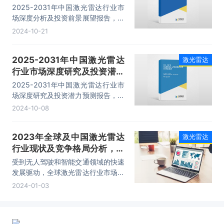
析，还重点分析了行业竞争格局、重
展望报告
2025-2031年中国激光雷达行业市
点企业的经营现状，结合激光雷达行
场深度分析及投资前景展望报告，主
业的发展轨迹和实践经验，对未来几
要包括行业竞争形势及策略、重点企
2024-10-21
年行业的发展趋向进行了专业的预
业经营形势分析、投资前景、研究结
判；为企业、科研、投资机构等单位
论及投资建议等内容。
投资决策、战略规划、产业研究提供
2025-2031年中国激光雷达
激光雷达
重要参考。
行业市场深度研究及投资潜力
预测报告
2025-2031年中国激光雷达行业市
场深度研究及投资潜力预测报告，主
要包括其他《2025-2031年中国激
2024-10-08
光雷达行业市场深度研究及投资潜力
预测报告》由华经产业研究院研究团
2023年全球及中国激光雷达
激光雷达
队精心研究编制，对激光雷达行业发
行业现状及竞争格局分析，激
展环境、市场运行现状进行了具体分
析，还重点分析了行业竞争格局、重
光雷达技术的创新空间依然巨
受到无人驾驶和智能交通领域的快速
点企业的经营现状，结合激光雷达行
大「图」
发展驱动，全球激光雷达行业市场规
业的发展轨迹和实践经验，对未来几
模不断扩大。数据显示，2022年全
2024-01-03
年行业的发展趋向进行了专业的预
球激光雷达解决方案市场规模为120
判；为企业、科研、投资机构等单位
亿元，近五年年均复合增长率为
投资决策、战略规划、产业研究提供
63%。2022年中国激光雷达市场规
重要参考。