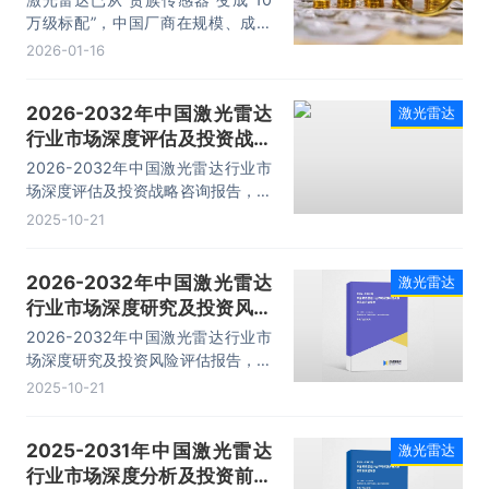
万级标配”，中国厂商在规模、成本
和量产节奏上已领先全球，行业正迎
2026-01-16
来“量价齐升”的黄金时期。
2026-2032年中国激光雷达
激光雷达
行业市场深度评估及投资战略
咨询报告
2026-2032年中国激光雷达行业市
场深度评估及投资战略咨询报告，主
要包括行业竞争形势及策略、重点企
2025-10-21
业经营形势分析、投资前景、研究结
论及投资建议等内容。
2026-2032年中国激光雷达
激光雷达
行业市场深度研究及投资风险
评估报告
2026-2032年中国激光雷达行业市
场深度研究及投资风险评估报告，主
要包括其他《2026-2032年中国激
2025-10-21
光雷达行业市场深度研究及投资风险
评估报告》由华经产业研究院研究团
2025-2031年中国激光雷达
激光雷达
队精心研究编制，对激光雷达行业发
行业市场深度分析及投资前景
展环境、市场运行现状进行了具体分