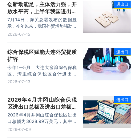
创新动能足，主体活力强，开
进出口
进口规模均创历史同期新高，外贸运
放水平高，上半年我国进出口
行呈现“稳中有进，进中提质”的良好
态势。
规模首次突破25万亿元
7月14日，海关总署发布的数据显
示，今年以来，我国外贸增势强劲、
走势稳健。据海关统计，今年上半
2026-07-15
年，我国货物贸易进出口25.47万亿
元，同比增长16.9%。其中，出口
综合保税区赋能大连外贸提质
进出口
14.73万亿元，增长13.4%，进口
扩容
10.74万亿元，增长22.1%。
今年1—5月，大连大窑湾综合保税
区、湾里综合保税区合计进出口
332.22亿元，同比增长21%，占大
2026-07-13
连市外贸总值的16.2%，综合保税区
已成为服务大连外贸发展的重要平
2026年4月井冈山综合保税
进出口
台。
区进出口总额及进出口差额统
计分析
2026年4月井冈山综合保税区进出
口总额为3628.99万美元，其中：
出口额为1562.95万美元，进口额为
2026-07-09
2066.04万美元，进出口差额