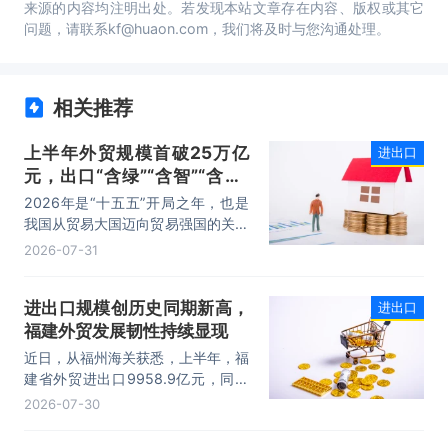
来源的内容均注明出处。若发现本站文章存在内容、版权或其它
问题，请联系kf@huaon.com，我们将及时与您沟通处理。
相关推荐
上半年外贸规模首破25万亿
进出口
元，出口“含绿”“含智”“含新”
量稳步攀升
2026年是“十五五”开局之年，也是
我国从贸易大国迈向贸易强国的关键
时期。上半年，我国进出口规模历史
2026-07-31
性突破25万亿元，实现良好开局。
其中，以集成电路、新能源、机电产
进出口规模创历史同期新高，
进出口
品为代表的高附加值产品出口占比显
福建外贸发展韧性持续显现
著提升，成为外贸提质增效的核心引
擎，为加快建设贸易强国注入了强劲
近日，从福州海关获悉，上半年，福
动力。
建省外贸进出口9958.9亿元，同比
增长8.2%。其中，出口5740.1亿
2026-07-30
元，同比增长1.7%；进口4218.8亿
元，同比增长18.5%。进出口规模和