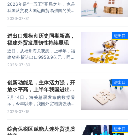
量稳步攀升
2026年是“十五五”开局之年，也是
我国从贸易大国迈向贸易强国的关键
时期。上半年，我国进出口规模历史
2026-07-31
性突破25万亿元，实现良好开局。
其中，以集成电路、新能源、机电产
进出口规模创历史同期新高，
进出口
品为代表的高附加值产品出口占比显
福建外贸发展韧性持续显现
著提升，成为外贸提质增效的核心引
擎，为加快建设贸易强国注入了强劲
近日，从福州海关获悉，上半年，福
动力。
建省外贸进出口9958.9亿元，同比
增长8.2%。其中，出口5740.1亿
2026-07-30
元，同比增长1.7%；进口4218.8亿
元，同比增长18.5%。进出口规模和
创新动能足，主体活力强，开
进出口
进口规模均创历史同期新高，外贸运
放水平高，上半年我国进出口
行呈现“稳中有进，进中提质”的良好
态势。
规模首次突破25万亿元
7月14日，海关总署发布的数据显
示，今年以来，我国外贸增势强劲、
走势稳健。据海关统计，今年上半
2026-07-15
年，我国货物贸易进出口25.47万亿
元，同比增长16.9%。其中，出口
综合保税区赋能大连外贸提质
进出口
14.73万亿元，增长13.4%，进口