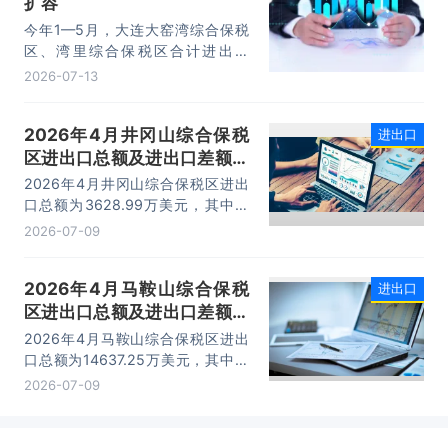
扩容
10.74万亿元，增长22.1%。
今年1—5月，大连大窑湾综合保税
区、湾里综合保税区合计进出口
332.22亿元，同比增长21%，占大
2026-07-13
连市外贸总值的16.2%，综合保税区
已成为服务大连外贸发展的重要平
2026年4月井冈山综合保税
进出口
台。
区进出口总额及进出口差额统
计分析
2026年4月井冈山综合保税区进出
口总额为3628.99万美元，其中：
出口额为1562.95万美元，进口额为
2026-07-09
2066.04万美元，进出口差额
为-503.09万美元。
2026年4月马鞍山综合保税
进出口
区进出口总额及进出口差额统
计分析
2026年4月马鞍山综合保税区进出
口总额为14637.25万美元，其中：
出口额为14365.71万美元，进口额
2026-07-09
为271.54万美元，进出口差额为
14094.17万美元。