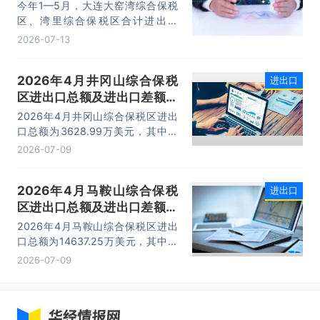
今年1—5月，大连大窑湾综合保税
区、湾里综合保税区合计进出口
332.22亿元，同比增长21%，占大
2026-07-13
连市外贸总值的16.2%，综合保税区
已成为服务大连外贸发展的重要平
2026年4月井冈山综合保税
进出口
台。
区进出口总额及进出口差额统
计分析
2026年4月井冈山综合保税区进出
口总额为3628.99万美元，其中：
出口额为1562.95万美元，进口额为
2026-07-09
2066.04万美元，进出口差额
为-503.09万美元。
2026年4月马鞍山综合保税
进出口
区进出口总额及进出口差额统
计分析
2026年4月马鞍山综合保税区进出
口总额为14637.25万美元，其中：
出口额为14365.71万美元，进口额
2026-07-09
为271.54万美元，进出口差额为
14094.17万美元。