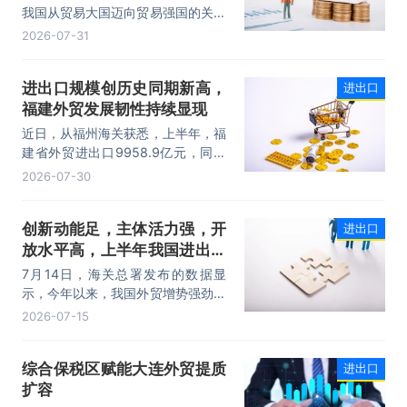
我国从贸易大国迈向贸易强国的关键
时期。上半年，我国进出口规模历史
2026-07-31
性突破25万亿元，实现良好开局。
其中，以集成电路、新能源、机电产
进出口规模创历史同期新高，
进出口
品为代表的高附加值产品出口占比显
福建外贸发展韧性持续显现
著提升，成为外贸提质增效的核心引
擎，为加快建设贸易强国注入了强劲
近日，从福州海关获悉，上半年，福
动力。
建省外贸进出口9958.9亿元，同比
增长8.2%。其中，出口5740.1亿
2026-07-30
元，同比增长1.7%；进口4218.8亿
元，同比增长18.5%。进出口规模和
创新动能足，主体活力强，开
进出口
进口规模均创历史同期新高，外贸运
放水平高，上半年我国进出口
行呈现“稳中有进，进中提质”的良好
态势。
规模首次突破25万亿元
7月14日，海关总署发布的数据显
示，今年以来，我国外贸增势强劲、
走势稳健。据海关统计，今年上半
2026-07-15
年，我国货物贸易进出口25.47万亿
元，同比增长16.9%。其中，出口
综合保税区赋能大连外贸提质
进出口
14.73万亿元，增长13.4%，进口
扩容
10.74万亿元，增长22.1%。