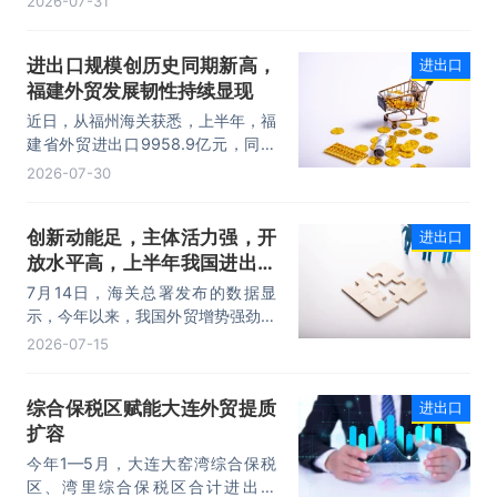
2026-07-31
性突破25万亿元，实现良好开局。
其中，以集成电路、新能源、机电产
进出口规模创历史同期新高，
进出口
品为代表的高附加值产品出口占比显
福建外贸发展韧性持续显现
著提升，成为外贸提质增效的核心引
擎，为加快建设贸易强国注入了强劲
近日，从福州海关获悉，上半年，福
动力。
建省外贸进出口9958.9亿元，同比
增长8.2%。其中，出口5740.1亿
2026-07-30
元，同比增长1.7%；进口4218.8亿
元，同比增长18.5%。进出口规模和
创新动能足，主体活力强，开
进出口
进口规模均创历史同期新高，外贸运
放水平高，上半年我国进出口
行呈现“稳中有进，进中提质”的良好
态势。
规模首次突破25万亿元
7月14日，海关总署发布的数据显
示，今年以来，我国外贸增势强劲、
走势稳健。据海关统计，今年上半
2026-07-15
年，我国货物贸易进出口25.47万亿
元，同比增长16.9%。其中，出口
综合保税区赋能大连外贸提质
进出口
14.73万亿元，增长13.4%，进口
扩容
10.74万亿元，增长22.1%。
今年1—5月，大连大窑湾综合保税
区、湾里综合保税区合计进出口