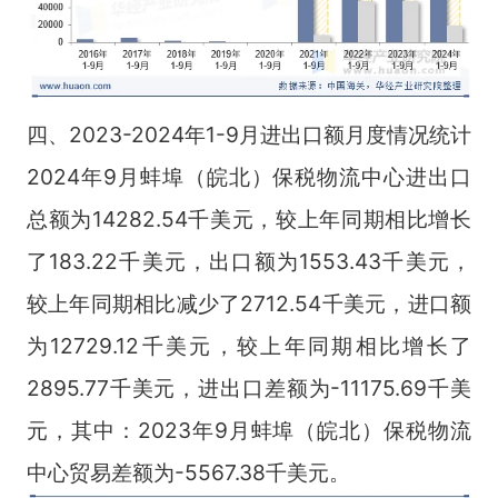
四、2023-2024年1-9月进出口额月度情况统计
2024年9月蚌埠（皖北）保税物流中心进出口
总额为14282.54千美元，较上年同期相比增长
了183.22千美元，出口额为1553.43千美元，
较上年同期相比减少了2712.54千美元，进口额
为12729.12千美元，较上年同期相比增长了
2895.77千美元，进出口差额为-11175.69千美
元，其中：2023年9月蚌埠（皖北）保税物流
中心贸易差额为-5567.38千美元。