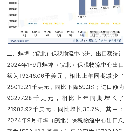
二、蚌埠（皖北）保税物流中心进、出口额统计
2024年1-9月蚌埠（皖北）保税物流中心出口
额为19246.06千美元，相比上年同期减少了
28013.21千美元，同比下降59.3%；进口额为
93277.28千美元，相比上年同期增长了
21902.92千美元，同比增长30.7%。其中：
2024年9月蚌埠（皖北）保税物流中心出口总