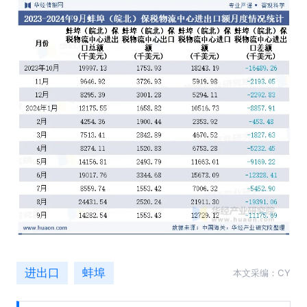
进出口
蚌埠
本文采编：CY