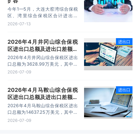
扩容
10.74万亿元，增长22.1%。
今年1—5月，大连大窑湾综合保税
区、湾里综合保税区合计进出口
332.22亿元，同比增长21%，占大
2026-07-13
连市外贸总值的16.2%，综合保税区
已成为服务大连外贸发展的重要平
2026年4月井冈山综合保税
进出口
台。
区进出口总额及进出口差额统
计分析
2026年4月井冈山综合保税区进出
口总额为3628.99万美元，其中：
出口额为1562.95万美元，进口额为
2026-07-09
2066.04万美元，进出口差额
为-503.09万美元。
2026年4月马鞍山综合保税
进出口
区进出口总额及进出口差额统
计分析
2026年4月马鞍山综合保税区进出
口总额为14637.25万美元，其中：
出口额为14365.71万美元，进口额
2026-07-09
为271.54万美元，进出口差额为
14094.17万美元。