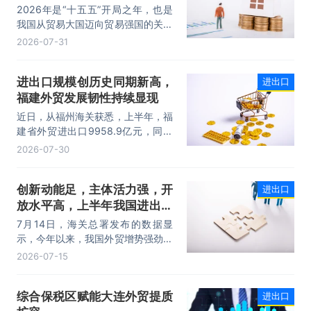
量稳步攀升
2026年是“十五五”开局之年，也是
我国从贸易大国迈向贸易强国的关键
时期。上半年，我国进出口规模历史
2026-07-31
性突破25万亿元，实现良好开局。
其中，以集成电路、新能源、机电产
进出口规模创历史同期新高，
进出口
品为代表的高附加值产品出口占比显
福建外贸发展韧性持续显现
著提升，成为外贸提质增效的核心引
擎，为加快建设贸易强国注入了强劲
近日，从福州海关获悉，上半年，福
动力。
建省外贸进出口9958.9亿元，同比
增长8.2%。其中，出口5740.1亿
2026-07-30
元，同比增长1.7%；进口4218.8亿
元，同比增长18.5%。进出口规模和
创新动能足，主体活力强，开
进出口
进口规模均创历史同期新高，外贸运
放水平高，上半年我国进出口
行呈现“稳中有进，进中提质”的良好
态势。
规模首次突破25万亿元
7月14日，海关总署发布的数据显
示，今年以来，我国外贸增势强劲、
走势稳健。据海关统计，今年上半
2026-07-15
年，我国货物贸易进出口25.47万亿
元，同比增长16.9%。其中，出口
综合保税区赋能大连外贸提质
进出口
14.73万亿元，增长13.4%，进口