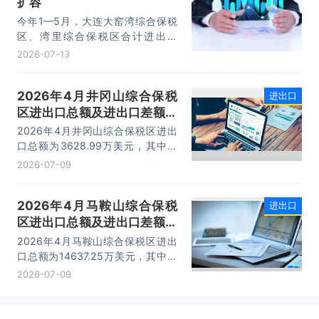
扩容
10.74万亿元，增长22.1%。
今年1—5月，大连大窑湾综合保税
区、湾里综合保税区合计进出口
332.22亿元，同比增长21%，占大
2026-07-13
连市外贸总值的16.2%，综合保税区
已成为服务大连外贸发展的重要平
2026年4月井冈山综合保税
进出口
台。
区进出口总额及进出口差额统
计分析
2026年4月井冈山综合保税区进出
口总额为3628.99万美元，其中：
出口额为1562.95万美元，进口额为
2026-07-09
2066.04万美元，进出口差额
为-503.09万美元。
2026年4月马鞍山综合保税
进出口
区进出口总额及进出口差额统
计分析
2026年4月马鞍山综合保税区进出
口总额为14637.25万美元，其中：
出口额为14365.71万美元，进口额
2026-07-09
为271.54万美元，进出口差额为
14094.17万美元。