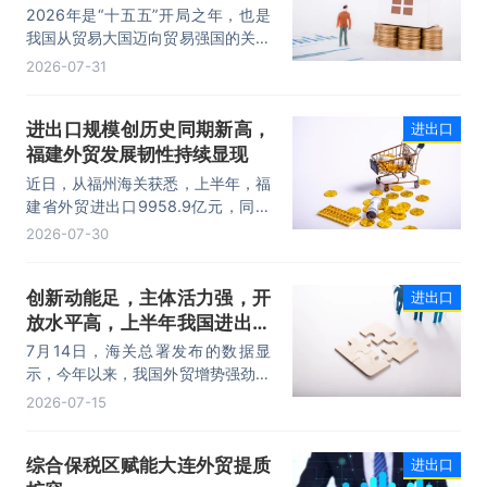
量稳步攀升
2026年是“十五五”开局之年，也是
我国从贸易大国迈向贸易强国的关键
时期。上半年，我国进出口规模历史
2026-07-31
性突破25万亿元，实现良好开局。
其中，以集成电路、新能源、机电产
进出口规模创历史同期新高，
进出口
品为代表的高附加值产品出口占比显
福建外贸发展韧性持续显现
著提升，成为外贸提质增效的核心引
擎，为加快建设贸易强国注入了强劲
近日，从福州海关获悉，上半年，福
动力。
建省外贸进出口9958.9亿元，同比
增长8.2%。其中，出口5740.1亿
2026-07-30
元，同比增长1.7%；进口4218.8亿
元，同比增长18.5%。进出口规模和
创新动能足，主体活力强，开
进出口
进口规模均创历史同期新高，外贸运
放水平高，上半年我国进出口
行呈现“稳中有进，进中提质”的良好
态势。
规模首次突破25万亿元
7月14日，海关总署发布的数据显
示，今年以来，我国外贸增势强劲、
走势稳健。据海关统计，今年上半
2026-07-15
年，我国货物贸易进出口25.47万亿
元，同比增长16.9%。其中，出口
综合保税区赋能大连外贸提质
进出口
14.73万亿元，增长13.4%，进口