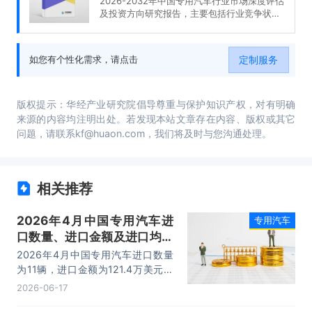
2026-2032年中国专用汽车行业市场深度评估
及投资方向研究报告，主要包括行业竞争状况
及市场格局解读、产业链全景梳理及布局状况
研究、重点企业布局案例研究、市场及战略布
局策略建议等内容。
定制服务
如您有个性化需求，请点击
版权提示：华经产业研究院倡导尊重与保护知识产权，对有明确
来源的内容均注明出处。若发现本站文章存在内容、版权或其它
问题，请联系kf@huaon.com，我们将及时与您沟通处理。
相关推荐
2026年4月中国专用汽车进
专用汽车
口数量、进口金额及进口均价
统计分析
2026年4月中国专用汽车进口数量
为11辆，进口金额为121.4万美元，
进口均价为11万美元/辆。
2026-06-17