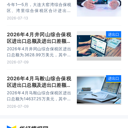
今年1—5月，大连大窑湾综合保税
区、湾里综合保税区合计进出口
332.22亿元，同比增长21%，占大
2026-07-13
连市外贸总值的16.2%，综合保税区
已成为服务大连外贸发展的重要平
2026年4月井冈山综合保税
进出口
台。
区进出口总额及进出口差额统
计分析
2026年4月井冈山综合保税区进出
口总额为3628.99万美元，其中：
出口额为1562.95万美元，进口额为
2026-07-09
2066.04万美元，进出口差额
为-503.09万美元。
2026年4月马鞍山综合保税
进出口
区进出口总额及进出口差额统
计分析
2026年4月马鞍山综合保税区进出
口总额为14637.25万美元，其中：
出口额为14365.71万美元，进口额
2026-07-09
为271.54万美元，进出口差额为
14094.17万美元。