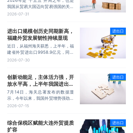
2026年是“十五五”开局之年，也是
我国从贸易大国迈向贸易强国的关键
时期。上半年，我国进出口规模历史
2026-07-31
性突破25万亿元，实现良好开局。
其中，以集成电路、新能源、机电产
进出口规模创历史同期新高，
进出口
品为代表的高附加值产品出口占比显
福建外贸发展韧性持续显现
著提升，成为外贸提质增效的核心引
擎，为加快建设贸易强国注入了强劲
近日，从福州海关获悉，上半年，福
动力。
建省外贸进出口9958.9亿元，同比
增长8.2%。其中，出口5740.1亿
2026-07-30
元，同比增长1.7%；进口4218.8亿
元，同比增长18.5%。进出口规模和
创新动能足，主体活力强，开
进出口
进口规模均创历史同期新高，外贸运
放水平高，上半年我国进出口
行呈现“稳中有进，进中提质”的良好
态势。
规模首次突破25万亿元
7月14日，海关总署发布的数据显
示，今年以来，我国外贸增势强劲、
走势稳健。据海关统计，今年上半
2026-07-15
年，我国货物贸易进出口25.47万亿
元，同比增长16.9%。其中，出口
综合保税区赋能大连外贸提质
进出口
14.73万亿元，增长13.4%，进口
扩容
10.74万亿元，增长22.1%。