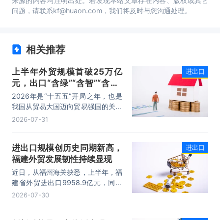
来源的内容均注明出处。若发现本站文章存在内容、版权或其它
问题，请联系kf@huaon.com，我们将及时与您沟通处理。
相关推荐
上半年外贸规模首破25万亿
进出口
元，出口“含绿”“含智”“含新”
量稳步攀升
2026年是“十五五”开局之年，也是
我国从贸易大国迈向贸易强国的关键
时期。上半年，我国进出口规模历史
2026-07-31
性突破25万亿元，实现良好开局。
其中，以集成电路、新能源、机电产
进出口规模创历史同期新高，
进出口
品为代表的高附加值产品出口占比显
福建外贸发展韧性持续显现
著提升，成为外贸提质增效的核心引
擎，为加快建设贸易强国注入了强劲
近日，从福州海关获悉，上半年，福
动力。
建省外贸进出口9958.9亿元，同比
增长8.2%。其中，出口5740.1亿
2026-07-30
元，同比增长1.7%；进口4218.8亿
元，同比增长18.5%。进出口规模和