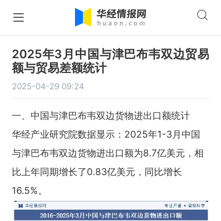
2025年3月中国与津巴布韦双边贸易
额与贸易差额统计
2025-04-29 09:24
一、中国与津巴布韦双边货物进出口额统计
华经产业研究院数据显示：2025年1-3月中国
与津巴布韦双边货物进出口额为8.7亿美元，相
比上年同期增长了0.83亿美元，同比增长
16.5%。