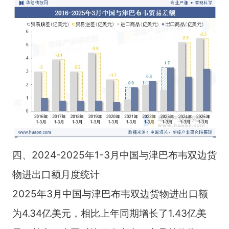
四、2024-2025年1-3月中国与津巴布韦双边货
物进出口额月度统计
2025年3月中国与津巴布韦双边货物进出口额
为4.34亿美元，相比上年同期增长了1.43亿美