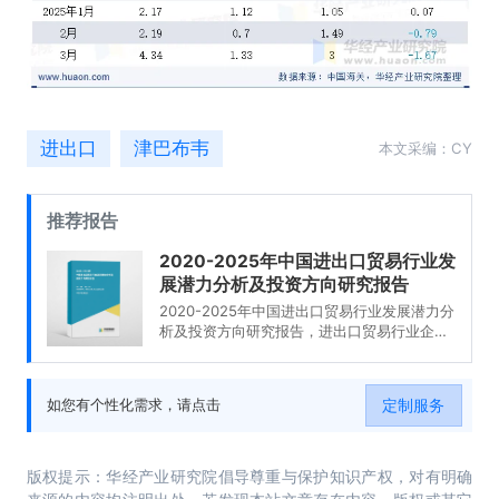
进出口
津巴布韦
本文采编：CY
推荐报告
2020-2025年中国进出口贸易行业发
展潜力分析及投资方向研究报告
2020-2025年中国进出口贸易行业发展潜力分
析及投资方向研究报告，进出口贸易行业企业
分析，2020-2025年中国进出口贸易行业发展
前景分析与预测，2020-2025年中国进出口贸
易行业投资风险与营销分析，2020-2025年中
定制服务
如您有个性化需求，请点击
国进出口贸易行业发展战略及规划建议。
版权提示：华经产业研究院倡导尊重与保护知识产权，对有明确