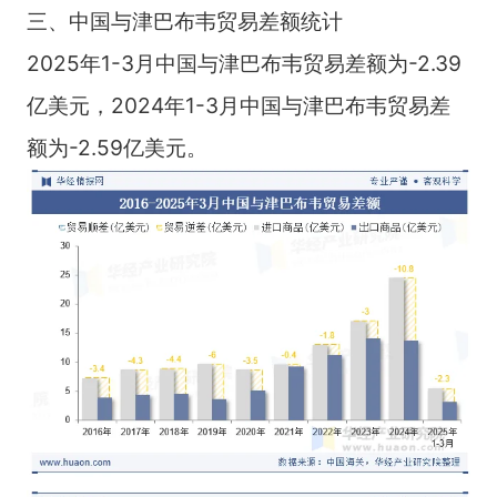
三、中国与津巴布韦贸易差额统计
2025年1-3月中国与津巴布韦贸易差额为-2.39
亿美元，2024年1-3月中国与津巴布韦贸易差
额为-2.59亿美元。