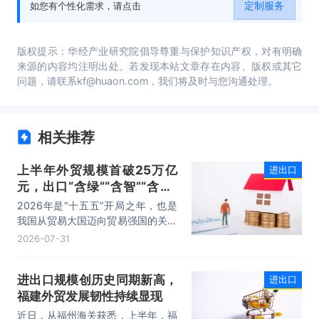
定制服务
如您有个性化需求，请点击
国进出口贸易行业发展战略及规划建议。
版权提示：华经产业研究院倡导尊重与保护知识产权，对有明确
来源的内容均注明出处。若发现本站文章存在内容、版权或其它
问题，请联系kf@huaon.com，我们将及时与您沟通处理。
相关推荐
上半年外贸规模首破25万亿
进出口
元，出口“含绿”“含智”“含新”
量稳步攀升
2026年是“十五五”开局之年，也是
我国从贸易大国迈向贸易强国的关键
时期。上半年，我国进出口规模历史
2026-07-31
性突破25万亿元，实现良好开局。
其中，以集成电路、新能源、机电产
进出口规模创历史同期新高，
进出口
品为代表的高附加值产品出口占比显
福建外贸发展韧性持续显现
著提升，成为外贸提质增效的核心引
擎，为加快建设贸易强国注入了强劲
近日，从福州海关获悉，上半年，福