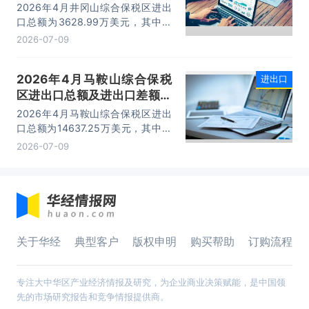
计分析
2026年4月井冈山综合保税区进出
口总额为3628.99万美元，其中：
出口额为1562.95万美元，进口额为
2026-07-09
2066.04万美元，进出口差额
为-503.09万美元。
2026年4月马鞍山综合保税
进出口
区进出口总额及进出口差额统
计分析
2026年4月马鞍山综合保税区进出
口总额为14637.25万美元，其中：
出口额为14365.71万美元，进口额
2026-07-09
为271.54万美元，进出口差额为
14094.17万美元。
关于华经
典型客户
版权申明
购买帮助
订购流程
专注大中华区产业经济情报及研究，为企业商业决策赋能，是中国领
先的市场研究报告和竞争情报提供商。