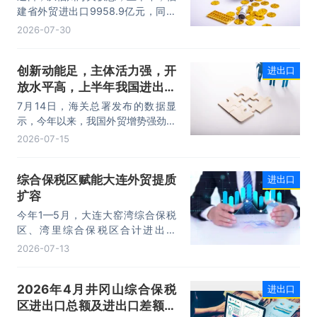
动力。
建省外贸进出口9958.9亿元，同比
增长8.2%。其中，出口5740.1亿
2026-07-30
元，同比增长1.7%；进口4218.8亿
元，同比增长18.5%。进出口规模和
创新动能足，主体活力强，开
进出口
进口规模均创历史同期新高，外贸运
放水平高，上半年我国进出口
行呈现“稳中有进，进中提质”的良好
态势。
规模首次突破25万亿元
7月14日，海关总署发布的数据显
示，今年以来，我国外贸增势强劲、
走势稳健。据海关统计，今年上半
2026-07-15
年，我国货物贸易进出口25.47万亿
元，同比增长16.9%。其中，出口
综合保税区赋能大连外贸提质
进出口
14.73万亿元，增长13.4%，进口
扩容
10.74万亿元，增长22.1%。
今年1—5月，大连大窑湾综合保税
区、湾里综合保税区合计进出口
332.22亿元，同比增长21%，占大
2026-07-13
连市外贸总值的16.2%，综合保税区
已成为服务大连外贸发展的重要平
2026年4月井冈山综合保税
进出口
台。
区进出口总额及进出口差额统