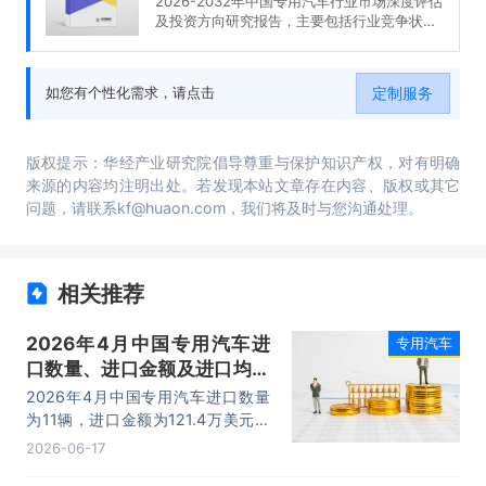
2026-2032年中国专用汽车行业市场深度评估
及投资方向研究报告，主要包括行业竞争状况
及市场格局解读、产业链全景梳理及布局状况
研究、重点企业布局案例研究、市场及战略布
局策略建议等内容。
定制服务
如您有个性化需求，请点击
版权提示：华经产业研究院倡导尊重与保护知识产权，对有明确
来源的内容均注明出处。若发现本站文章存在内容、版权或其它
问题，请联系kf@huaon.com，我们将及时与您沟通处理。
相关推荐
2026年4月中国专用汽车进
专用汽车
口数量、进口金额及进口均价
统计分析
2026年4月中国专用汽车进口数量
为11辆，进口金额为121.4万美元，
进口均价为11万美元/辆。
2026-06-17