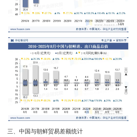
三、中国与朝鲜贸易差额统计