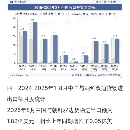
四、2024-2025年1-8月中国与朝鲜双边货物进
出口额月度统计
2025年8月中国与朝鲜双边货物进出口额为
1.82亿美元，相比上年同期增长了0.05亿美