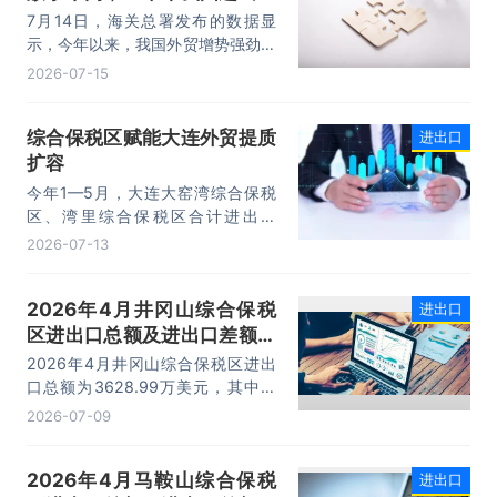
态势。
规模首次突破25万亿元
7月14日，海关总署发布的数据显
示，今年以来，我国外贸增势强劲、
走势稳健。据海关统计，今年上半
2026-07-15
年，我国货物贸易进出口25.47万亿
元，同比增长16.9%。其中，出口
综合保税区赋能大连外贸提质
进出口
14.73万亿元，增长13.4%，进口
扩容
10.74万亿元，增长22.1%。
今年1—5月，大连大窑湾综合保税
区、湾里综合保税区合计进出口
332.22亿元，同比增长21%，占大
2026-07-13
连市外贸总值的16.2%，综合保税区
已成为服务大连外贸发展的重要平
2026年4月井冈山综合保税
进出口
台。
区进出口总额及进出口差额统
计分析
2026年4月井冈山综合保税区进出
口总额为3628.99万美元，其中：
出口额为1562.95万美元，进口额为
2026-07-09
2066.04万美元，进出口差额
为-503.09万美元。
2026年4月马鞍山综合保税
进出口