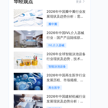
华经观点
更多
2026年中国瓣中瓣行业发
展现状及趋势分析：需求
可持续释放，市场发展前
瓣中瓣
景良好「图」
2026年中国IVL介入器械
行业：国产产品陆续获
批，市场将进入持续高增
IVL介入器械
长阶段「图」
2026年全球智能泳池设备
行业现状及趋势，技术端
朝着系统集成、绿色节能
智能泳池设备
方向迭代「图」
2026年中国再生医学行业
发展历程、市场规模、相
关政策、产业链、竞争格
再生医学
局及发展潜力分析「图」
2026年中国建材机械行业
发展现状及趋势分析：企
业加速向“装备+系统+服