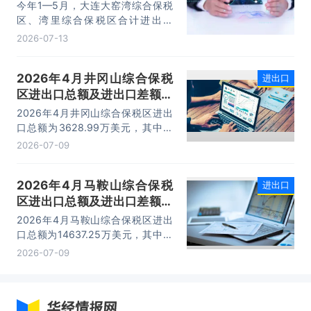
今年1—5月，大连大窑湾综合保税
区、湾里综合保税区合计进出口
332.22亿元，同比增长21%，占大
2026-07-13
连市外贸总值的16.2%，综合保税区
已成为服务大连外贸发展的重要平
2026年4月井冈山综合保税
进出口
台。
区进出口总额及进出口差额统
计分析
2026年4月井冈山综合保税区进出
口总额为3628.99万美元，其中：
出口额为1562.95万美元，进口额为
2026-07-09
2066.04万美元，进出口差额
为-503.09万美元。
2026年4月马鞍山综合保税
进出口
区进出口总额及进出口差额统
计分析
2026年4月马鞍山综合保税区进出
口总额为14637.25万美元，其中：
出口额为14365.71万美元，进口额
2026-07-09
为271.54万美元，进出口差额为
14094.17万美元。