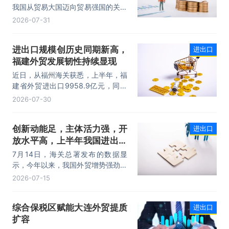
我国从贸易大国迈向贸易强国的关键
时期。上半年，我国进出口规模历史
2026-07-31
性突破25万亿元，实现良好开局。
其中，以集成电路、新能源、机电产
进出口规模创历史同期新高，
进出口
品为代表的高附加值产品出口占比显
福建外贸发展韧性持续显现
著提升，成为外贸提质增效的核心引
擎，为加快建设贸易强国注入了强劲
近日，从福州海关获悉，上半年，福
动力。
建省外贸进出口9958.9亿元，同比
增长8.2%。其中，出口5740.1亿
2026-07-30
元，同比增长1.7%；进口4218.8亿
元，同比增长18.5%。进出口规模和
创新动能足，主体活力强，开
进出口
进口规模均创历史同期新高，外贸运
放水平高，上半年我国进出口
行呈现“稳中有进，进中提质”的良好
态势。
规模首次突破25万亿元
7月14日，海关总署发布的数据显
示，今年以来，我国外贸增势强劲、
走势稳健。据海关统计，今年上半
2026-07-15
年，我国货物贸易进出口25.47万亿
元，同比增长16.9%。其中，出口
综合保税区赋能大连外贸提质
进出口
14.73万亿元，增长13.4%，进口
扩容
10.74万亿元，增长22.1%。