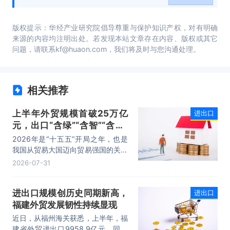
版权提示：华经产业研究院倡导尊重与保护知识产权，对有明确
来源的内容均注明出处。若发现本站文章存在内容、版权或其它
问题，请联系kf@huaon.com，我们将及时与您沟通处理。
相关推荐
上半年外贸规模首破25万亿
进出口
元，出口“含绿”“含智”“含新”
量稳步攀升
2026年是“十五五”开局之年，也是
我国从贸易大国迈向贸易强国的关键
时期。上半年，我国进出口规模历史
2026-07-31
性突破25万亿元，实现良好开局。
其中，以集成电路、新能源、机电产
进出口规模创历史同期新高，
进出口
品为代表的高附加值产品出口占比显
福建外贸发展韧性持续显现
著提升，成为外贸提质增效的核心引
擎，为加快建设贸易强国注入了强劲
近日，从福州海关获悉，上半年，福
动力。
建省外贸进出口9958.9亿元，同比