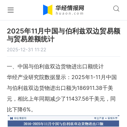
2025年11月中国与伯利兹双边贸易额
与贸易差额统计
2025-12-31 11:22
一、中国与伯利兹双边货物进出口额统计
华经产业研究院数据显示：2025年1-11月中国
与伯利兹双边货物进出口额为186911.38千美
元，相比上年同期减少了11437.56千美元，同
比下降6%。