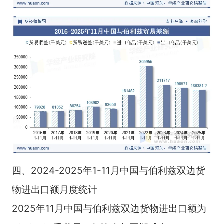
四、2024-2025年1-11月中国与伯利兹双边货
物进出口额月度统计
2025年11月中国与伯利兹双边货物进出口额为