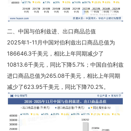
二、中国与伯利兹进、出口商品总值
2025年1-11月中国对伯利兹出口商品总值为
186646.3千美元，相比上年同期减少了
10813.6千美元，同比下降5.7%；中国自伯利兹
进口商品总值为265.08千美元，相比上年同期
减少了623.95千美元，同比下降70.2%。